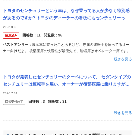
トヨタのセンチュリーという車は、なぜ乗ってる人が少なく特別感
があるのですか? トヨタのディーラーの看板にもセンチュリーって
書いてあるのを見たことがありません。裏メニュー的な取り扱いな
2026.8.3
んですか?
回答数：
11
閲覧数：
96
解決済み
ベストアンサー：
展示車に乗ったことあるけど、専属の運転手を雇ってるオー
ナー向けだよ。 後部座席の快適性が最優先で、運転席はオペレーター席です。
続きを見る
トヨタが発表したセンチュリーのクーペについて。 セダンタイプの
センチュリーは運転手を雇い、オーナーが後部座席に乗りますが、
クーペタイプのセンチュリーはオーナーが運転する想定なのでしょ
2026.7.31
うか？
回答数：
3
閲覧数：
31
回答受付終了
続きを見る