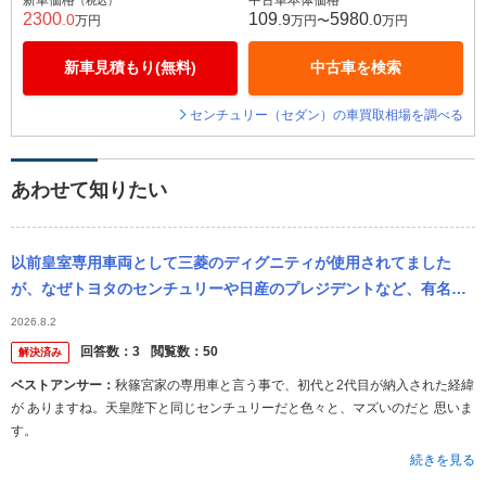
新車価格
中古車本体価格
（税込）
2300
109
5980
.0
.9
.0
万円
万円〜
万円
新車見積もり(無料)
中古車を検索
センチュリー（セダン）の車買取相場を調べる
あわせて知りたい
以前皇室専用車両として三菱のディグニティが使用されてました
が、なぜトヨタのセンチュリーや日産のプレジデントなど、有名ど
ころの高級車を採用せずにディグニティにしたんでしょうか？
2026.8.2
回答数：
3
閲覧数：
50
解決済み
ベストアンサー：
秋篠宮家の専用車と言う事で、初代と2代目が納入された経緯
が ありますね。天皇陛下と同じセンチュリーだと色々と、マズいのだと 思いま
す。
続きを見る