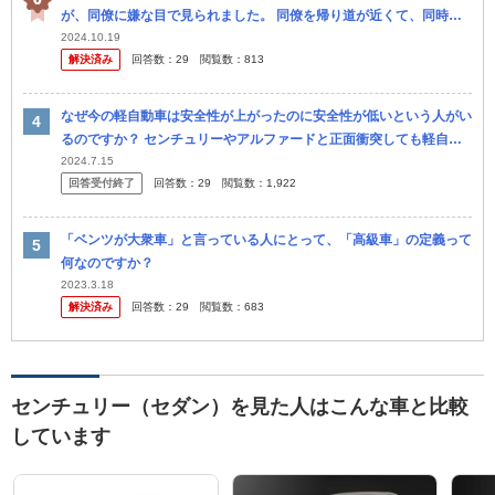
が、同僚に嫌な目で見られました。 同僚を帰り道が近くて、同時間
帯に退勤したので、乗せて行こうかといいました。 しかし、『ヤク
2024.10.19
解決済み
回答数：
29
閲覧数：
813
ザや反社...
なぜ今の軽自動車は安全性が上がったのに安全性が低いという人がい
るのですか？ センチュリーやアルファードと正面衝突しても軽自動
車が勝つ！ ダイハツタントは30キロでぶつかっても怪我しなかった
2024.7.15
回答受付終了
回答数：
29
閲覧数：
1,922
よ
「ベンツが大衆車」と言っている人にとって、「高級車」の定義って
何なのですか？
2023.3.18
解決済み
回答数：
29
閲覧数：
683
センチュリー（セダン）を見た人はこんな車と比較
しています