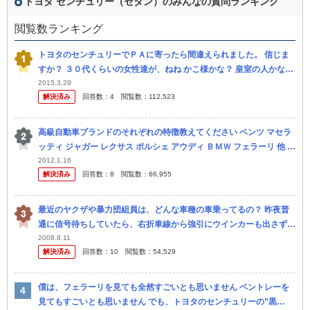
トヨタ センチュリー（セダン）のみんなの質問ランキング
閲覧数ランキング
トヨタのセンチュリーでＰＡに寄ったら間違えられました。 信じま
すか？ ３０代くらいの女性達が、ねね かこ様かな？ 皇室の人かな？
と言っているのが、聞こえて来ました。（笑） ＴＶで総理大臣が...
2015.3.29
解決済み
回答数：
4
閲覧数：
112,523
高級自動車ブランドのそれぞれの特徴教えてください ベンツ マセラ
ッティ ジャガー レクサス ポルシェ アウディ ＢＭＷ フェラーリ 他 車
の知識が全然ないのでつっこみ所多いと思いますが大体で知り...
2012.1.16
解決済み
回答数：
8
閲覧数：
66,955
最近のヤクザや暴力団組員は、どんな車種の車乗ってるの？ 昨夜普
通に信号待ちしていたら、右折車線から強引にウインカーも出さず本
線に横入りされた 3台とも黒い車で、車種はベンツ、セルシオ、セン
2008.8.11
解決済み
回答数：
10
閲覧数：
54,529
チュ...
僕は、フェラーリを見ても全然すごいとも思いません ベントレーを
見てもすごいとも思いません でも、トヨタのセンチュリーの”黒