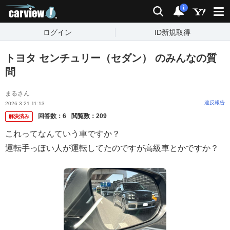
carview!
検索
通知
i
ログイン
ID新規取得
トヨタ センチュリー（セダン） のみんなの質
問
まるさん
違反報告
2026.3.21 11:13
回答数：
6
閲覧数：
209
解決済み
これってなんていう車ですか？
運転手っぽい人が運転してたのですが高級車とかですか？