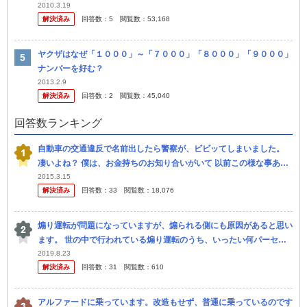
色”と、ロールスロイスの”銀色”が嫌いなんです これらの色は、共に
2010.3.19
解決済み
回答数：
5
閲覧数：
53,168
お...
ヤクザはなぜ「１０００」～「７０００」「８０００」「９０００」
ナンバーを好む？
2013.2.9
解決済み
回答数：
2
閲覧数：
45,040
回答数ランキング
自動車の交通違反で名前出したら警察が、ビビッてしまいました。
凄いよね？ 僕は、お金持ちのお知り合いがいて 以前この様な事あり
ました。 トヨタのセンチュリーで走っていました。 すると白バイ
2015.3.15
解決済み
回答数：
33
閲覧数：
18,076
が...
煽り運転が問題になっていますが、煽られる側にも原因があると思い
ます。 世の中で行われている煽り運転のうち、いったい何パーセン
トが煽られる側に起因すると思われますか？ ズバリ数字で書いて頂
2019.8.23
解決済み
回答数：
31
閲覧数：
610
きたい...
アルファードに乗っています。改造もせず、普通に乗っているのです