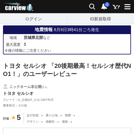
carview!
検索
通知
i
ログイン
ID新規取得
地震情報
8月8日3時41分ごろ発生
茨城県北部
地域
など
3
最大震度
今後の情報にご注意ください
トヨタ セルシオ 「20後期最高！セルシオ歴代N
O1！」のユーザーレビュー
ニックネーム非公開
さん
トヨタ セルシオ
グレード：A_仕様(AT_4.0) 1997年式
乗車形式：その他
-
-
-
5
走行性能
乗り心地
燃費
評価
-
-
-
デザイン
積載性
価格