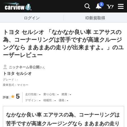
carview!
検索
通知
i
ログイン
ID新規取得
トヨタ セルシオ 「なかなか良い車 エアサスの
為、コーナーリングは苦手ですが高速クルージ
ングなら まあまあの走りが出来ますよ。」のユ
ーザーレビュー
ニックネーム非公開
さん
トヨタ セルシオ
グレード：-
乗車形式：マイカー
-
-
-
5
走行性能
乗り心地
燃費
評価
-
-
-
デザイン
積載性
価格
なかなか良い車 エアサスの為、コーナーリングは
苦手ですが高速クルージングなら まあまあの走り