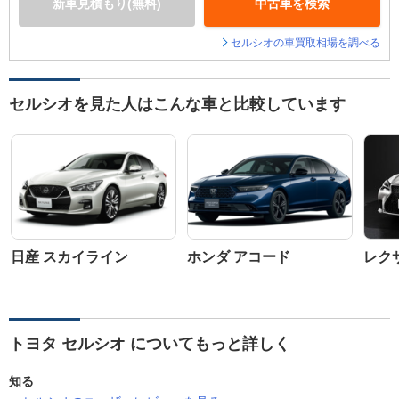
新車見積もり(無料)
中古車を検索
セルシオの車買取相場を調べる
セルシオを見た人はこんな車と比較しています
日産 スカイライン
ホンダ アコード
レクサ
トヨタ セルシオ についてもっと詳しく
知る