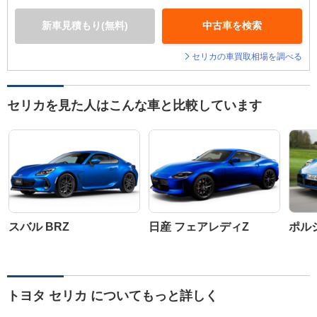
新車見積もり(無料)
中古車を検索
セリカの車買取相場を調べる
セリカを見た人はこんな車と比較しています
スバル BRZ
日産 フェアレディZ
ポルシ
トヨタ セリカ についてもっと詳しく