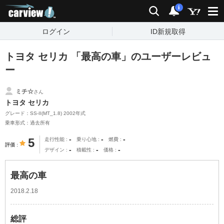
carview!
検索
通知
i
ログイン
ID新規取得
トヨタ セリカ 「最高の車」のユーザーレビュ
ー
ミチ☆
さん
トヨタ セリカ
グレード：SS-II(MT_1.8) 2002年式
乗車形式：過去所有
-
-
-
5
走行性能
乗り心地
燃費
評価
-
-
-
デザイン
積載性
価格
最高の車
2018.2.18
総評