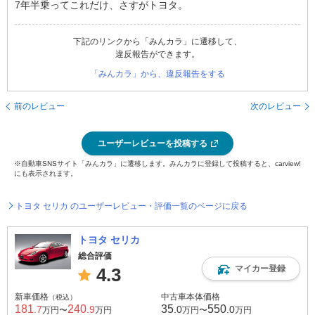
7年半乗ってこれだけ、さすがトヨタ。
下記のリンクから「みんカラ」に遷移して、
違反報告ができます。
「みんカラ」から、違反報告をする
前のレビュー
次のレビュー
ユーザーレビューを投稿する
※自動車SNSサイト「みんカラ」に遷移します。みんカラに登録して投稿すると、carview!
にも表示されます。
トヨタ セリカ のユーザーレビュー・評価一覧のページに戻る
トヨタ セリカ
総合評価
マイカー登録
4.3
新車価格
中古車本体価格
（税込）
181
240
35
550
.7
.9
.0
.0
万円〜
万円
万円〜
万円