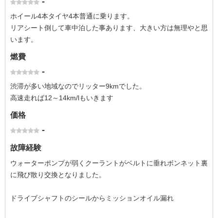
-
ホイール4本タイヤ4本普通に乗ります。
リアシート倒して車中泊した事あります、大きい方は無理やと思
います。
燃費
-
渋滞が多い地域なのでリッター9kmでした。
高速走れば12～14km/lもいきます
価格
-
故障経験
ウォーターポンプが弱くクーラントがベルトに垂れボンネット裏
に飛び散り交換となりました。
ドライブシャフトのシールからミッションオイル漏れ