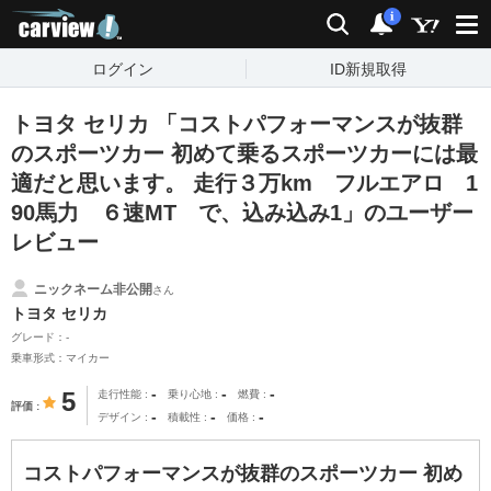
carview!
検索
通知
i
ログイン
ID新規取得
トヨタ セリカ 「コストパフォーマンスが抜群
のスポーツカー 初めて乗るスポーツカーには最
適だと思います。 走行３万km フルエアロ 1
90馬力 ６速MT で、込み込み1」のユーザー
レビュー
ニックネーム非公開
さん
トヨタ セリカ
グレード：-
乗車形式：マイカー
-
-
-
5
走行性能
乗り心地
燃費
評価
-
-
-
デザイン
積載性
価格
コストパフォーマンスが抜群のスポーツカー 初め