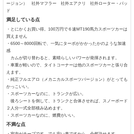
ージョン） 社外マフラー 社外エアクリ 社外ローター・パッ
ド
満足している点
・とにかくお買い得。100万円で６速MT190馬力スポーツカーは
買えません
・6500～8000回転で、一気にターボがかかったかのような加速
感
カムが切り替わると、素晴らしいパワーが発揮されます。
・車重が軽いので、タイトコーナーは他のスポーツカーと張り合
えます。
・純正フルエアロ（メカニカルスポーツバージョン）がとっても
かっこいい。
・スポーツカーなのに、トランクが広い。
後ろシートを倒して、トランクと合体させれば、スノーボード
２人分一式全部積み込めます。
・スポーツカーなのに、燃費がいい。
不満な点
・室内がチープです。でも安い車ですから、全然許せます。