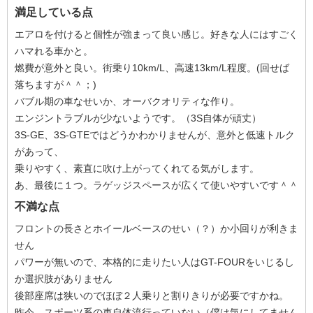
満足している点
エアロを付けると個性が強まって良い感じ。好きな人にはすごく
ハマれる車かと。
燃費が意外と良い。街乗り10km/L、高速13km/L程度。(回せば
落ちますが＾＾；)
バブル期の車なせいか、オーバクオリティな作り。
エンジントラブルが少ないようです。（3S自体が頑丈）
3S-GE、3S-GTEではどうかわかりませんが、意外と低速トルク
があって、
乗りやすく、素直に吹け上がってくれてる気がします。
あ、最後に１つ。ラゲッジスペースが広くて使いやすいです＾＾
不満な点
フロントの長さとホイールベースのせい（？）か小回りが利きま
せん
パワーが無いので、本格的に走りたい人はGT-FOURをいじるし
か選択肢がありません
後部座席は狭いのでほぼ２人乗りと割りきりが必要ですかね。
昨今、スポーツ系の車自体流行っていない（僕は気にしてません