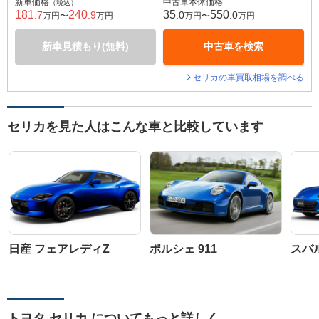
新車価格
中古車本体価格
（税込）
181
240
35
550
.7
.9
.0
.0
万円〜
万円
万円〜
万円
新車見積もり(無料)
中古車を検索
セリカの車買取相場を調べる
セリカを見た人はこんな車と比較しています
日産 フェアレディZ
ポルシェ 911
スバル
トヨタ セリカ についてもっと詳しく