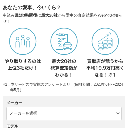
あなたの愛車、今いくら？
申込み
最短3時間後
に
最大20社
から愛車の査定結果をWebでお知ら
せ！
※1：本サービスで実施のアンケートより （回答期間：2023年6月〜2024
年5月）
メーカー
モデル