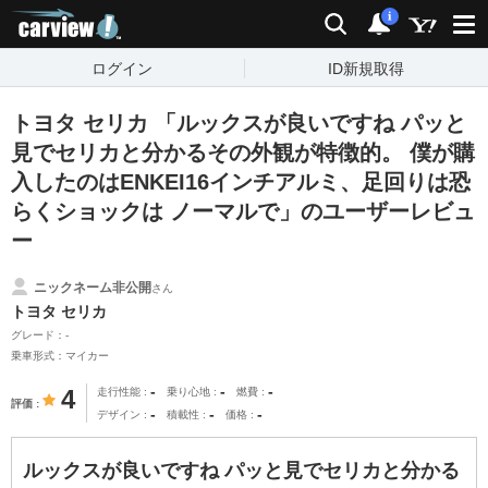
carview!
検索
通知
i
ログイン
ID新規取得
トヨタ セリカ 「ルックスが良いですね パッと
見でセリカと分かるその外観が特徴的。 僕が購
入したのはENKEI16インチアルミ、足回りは恐
らくショックは ノーマルで」のユーザーレビュ
ー
ニックネーム非公開
さん
トヨタ セリカ
グレード：-
乗車形式：マイカー
-
-
-
4
走行性能
乗り心地
燃費
評価
-
-
-
デザイン
積載性
価格
ルックスが良いですね パッと見でセリカと分かる