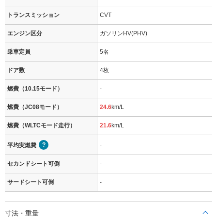
トランスミッション
CVT
エンジン区分
ガソリンHV(PHV)
乗車定員
5名
ドア数
4枚
燃費（10.15モード）
-
燃費（JC08モード）
24.6
km/L
燃費（WLTCモード走行）
21.6
km/L
-
平均実燃費
セカンドシート可倒
-
サードシート可倒
-
寸法・重量