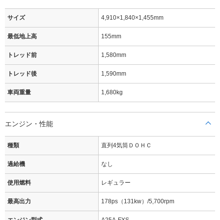
サイズ
4,910×1,840×1,455mm
最低地上高
155mm
トレッド前
1,580mm
トレッド後
1,590mm
車両重量
1,680kg
エンジン・性能
種類
直列4気筒ＤＯＨＣ
過給機
なし
使用燃料
レギュラー
最高出力
178ps（131kw）/5,700rpm