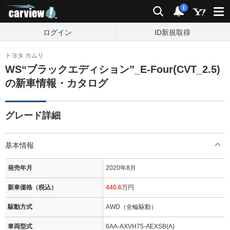
carview!
検索
通知
i
ログイン
ID新規取得
トヨタ カムリ
WS“ブラックエディション”_E-Four(CVT_2.5)
の新車情報・カタログ
グレード詳細
基本情報
発売年月
2020年8月
新車価格（税込）
440.6
万円
駆動方式
AWD（全輪駆動）
車両型式
6AA-AXVH75-AEXSB(A)