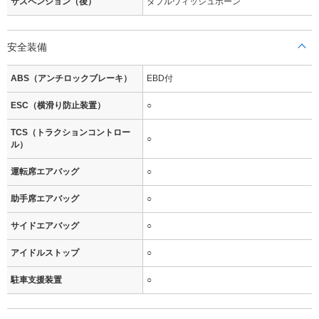
サスペンション（後）
ダブルウィッシュボーン
安全装備
ABS（アンチロックブレーキ）
EBD付
ESC（横滑り防止装置）
○
TCS（トラクションコントロー
○
ル）
運転席エアバッグ
○
助手席エアバッグ
○
サイドエアバッグ
○
アイドルストップ
○
駐車支援装置
○