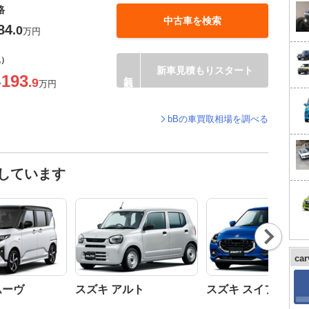
格
中古車を検索
84
.0
万円
込）
新車見積もりスタート
193
.9
〜
万円
bBの車買取相場を調べる
しています
Nex
t
ca
ムーヴ
スズキ アルト
スズキ スイフト