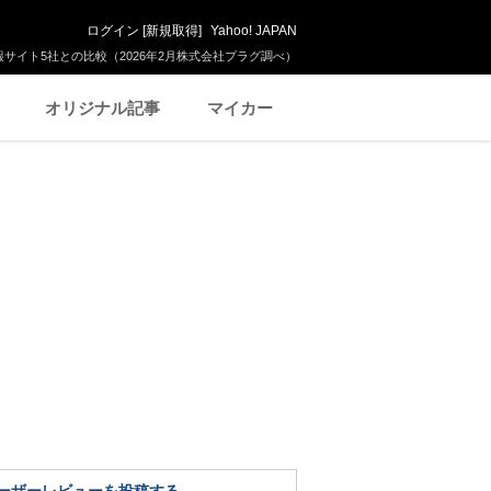
ログイン
[
新規取得
]
Yahoo! JAPAN
サイト5社との比較（2026年2月株式会社プラグ調べ）
オリジナル記事
マイカー