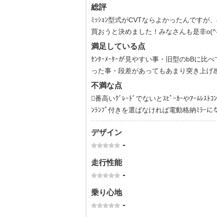
総評
ﾐｯｼｮﾝ型式がCVTならよかったんです
買おうと決めました！みなさんも是非o(^-^
満足している点
ｾﾝﾀｰﾒｰﾀｰが見やすい事・旧型のbBに比べ
った事・段差があってもあまり突き上げ
不満な点
番高いｸﾞﾚｰﾄﾞでないとｽﾋﾟｰｶｰやｱｰﾑﾚｽﾄ
ﾝﾗﾝﾌﾟ付きを選ばなければ電動格納ﾐﾗｰにな
デザイン
-
走行性能
-
乗り心地
-