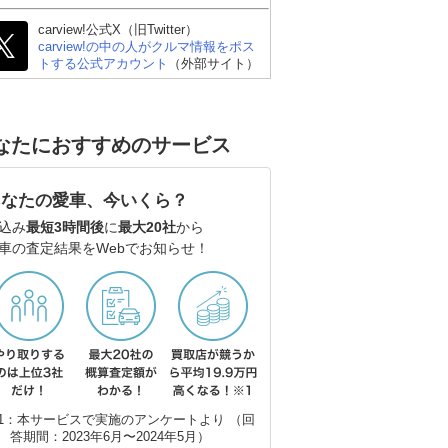
carview!公式X（旧Twitter）
carview!の中の人がクルマ情報をポス
トする公式アカウント
（外部サイト）
なたにおすすめのサービス
あなたの愛車、今いくら？
込み
最短3時間後
に
最大20社
から
車の査定結果をWebでお知らせ！
1：本サービスで実施のアンケートより （回
答期間：2023年6月〜2024年5月）