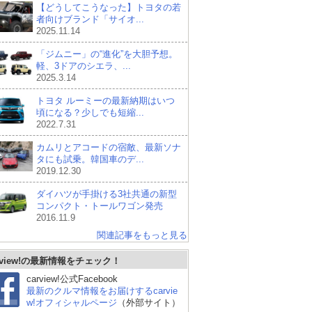
【どうしてこうなった】トヨタの若
者向けブランド「サイオ...
2025.11.14
「ジムニー」の“進化”を大胆予想。
軽、3ドアのシエラ、...
2025.3.14
トヨタ ルーミーの最新納期はいつ
頃になる？少しでも短縮...
2022.7.31
カムリとアコードの宿敵、最新ソナ
タにも試乗。韓国車のデ...
2019.12.30
ダイハツが手掛ける3社共通の新型
コンパクト・トールワゴン発売
2016.11.9
関連記事をもっと見る
rview!の最新情報をチェック！
carview!公式Facebook
最新のクルマ情報をお届けするcarvie
スズキ アルトラパン
フォルクスワーゲン ゴ
ダ
w!オフィシャルページ
（外部サイト）
ルフ (ハッチバック)