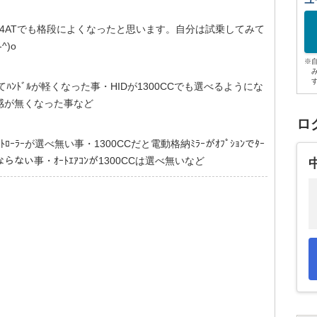
ユ
が、4ATでも格段によくなったと思います。自分は試乗してみて
)o
※
てﾊﾝﾄﾞﾙが軽くなった事・HIDが1300CCでも選べるようにな
感が無くなった事など
ロ
ｺﾝﾄﾛｰﾗｰが選べ無い事・1300CCだと電動格納ﾐﾗｰがｵﾌﾟｼｮﾝでﾀｰ
らない事・ｵｰﾄｴｱｺﾝが1300CCは選べ無いなど