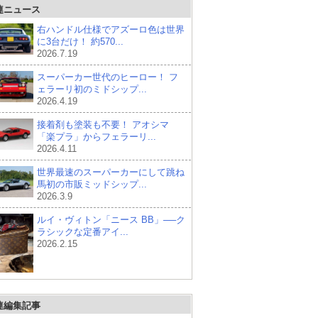
連ニュース
右ハンドル仕様でアズーロ色は世界
に3台だけ！ 約570...
2026.7.19
スーパーカー世代のヒーロー！ フ
ェラーリ初のミドシップ...
2026.4.19
接着剤も塗装も不要！ アオシマ
「楽プラ」からフェラーリ...
2026.4.11
世界最速のスーパーカーにして跳ね
馬初の市販ミッドシップ...
2026.3.9
ルイ・ヴィトン「ニース BB」──ク
ラシックな定番アイ...
2026.2.15
連編集記事