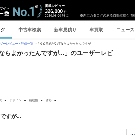
掲載レビュー
326,000
件
時点
※新車カタログのある自動車総合情報
2026.08.09
ログ
中古車検索
新車見積り
車買取
ニュース
ザーレビュー・評価一覧
ﾐｯｼｮﾝ型式がCVTならよかったんですが...
CVTならよかったんですが...」のユーザーレビ
-
-
-
-
費
デザイン
積載性
価格
ですが...