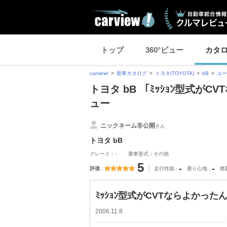
トップ
360°ビュー
カタ
carview!
新車カタログ
トヨタ(TOYOTA)
bB
ユー
トヨタ bB 「ﾐｯｼｮﾝ型式が
ュー
ニックネーム非公開
さん
トヨタ bB
グレード：-
乗車形式：その他
5
-
-
評価
走行性能
乗り心地
燃
ﾐｯｼｮﾝ型式がCVTならよかったん
2006.11.8