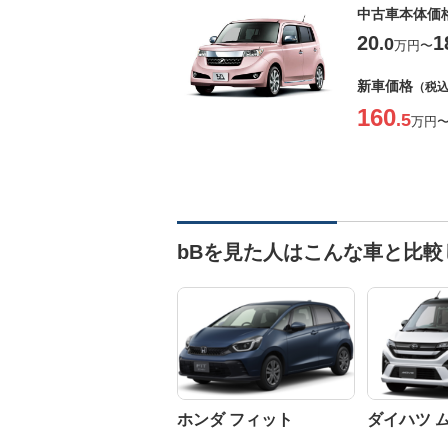
中古車本体価
20
1
.0
万円
〜
新車価格
（税
160
.5
万円
bBを見た人はこんな車と比較
ホンダ フィット
ダイハツ 