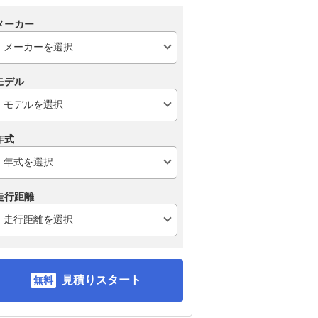
メーカー
モデル
年式
走行距離
見積りスタート