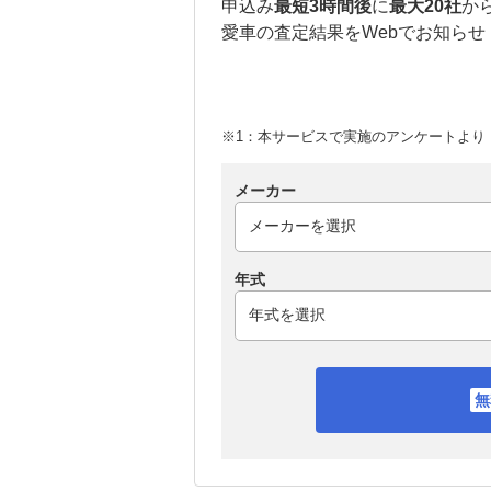
申込み
最短3時間後
に
最大20社
か
愛車の査定結果をWebでお知らせ
※1：本サービスで実施のアンケートより （
メーカー
年式