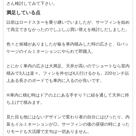
さん検討してみて下さい。
満足している点
以前はロードスターを乗り継いでいましたが、サーフィンを始め
て両立できなかったのでしぶしぶ買い替えを検討しだしました。
色々と候補がありましたが板を車内積みした時の広さと、Gパッ
ケージのイルミネーションにやられて即購入。
とにかく車内の広さは大満足。天井が高いのでショートなら室内
積みで3人は楽々。フィンを外せば4人行けるかも。220センチ以
上ある長さのボードでも車内に入るのが良いです。
※車内に積む時はドアの上にある手すり？に紐を通して天井に持
ち上げて積みます。
見た目も他にはないデザインで変わり者の自分にはぴったり。内
装もイルミネーションが◎。サーフィンの後の昼寝の時にまった
りモードも大活躍で文句は一切ありません。