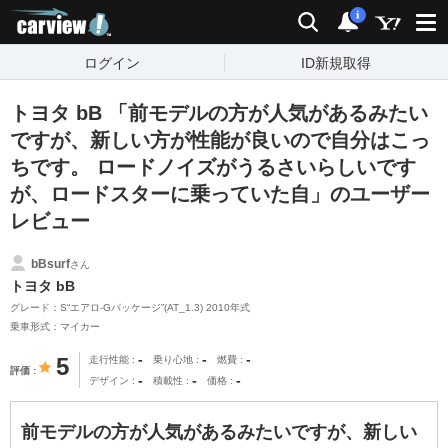
carview!
検索
通知
i
ログイン
ID新規取得
トヨタ bB 「前モデルの方が人気があるみたい
ですが、新しい方が性能が良いので自分はこっ
ちです。 ロードノイズがうるさいらしいです
が、ロードスターに乗っていた自」のユーザー
レビュー
bBsurf
さん
トヨタ bB
グレード：S“エアロ-Gパッケージ”(AT_1.3) 2010年式
乗車形式：マイカー
-
-
-
5
走行性能
乗り心地
燃費
評価
-
-
-
デザイン
積載性
価格
前モデルの方が人気があるみたいですが、新しい