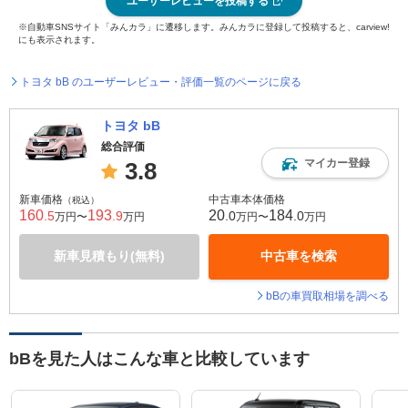
ユーザーレビューを投稿する
※自動車SNSサイト「みんカラ」に遷移します。みんカラに登録して投稿すると、carview!
にも表示されます。
トヨタ bB のユーザーレビュー・評価一覧のページに戻る
トヨタ bB
総合評価
マイカー登録
3.8
新車価格
中古車本体価格
（税込）
160
193
20
184
.5
.9
.0
.0
万円〜
万円
万円〜
万円
新車見積もり(無料)
中古車を検索
bBの車買取相場を調べる
bBを見た人はこんな車と比較しています