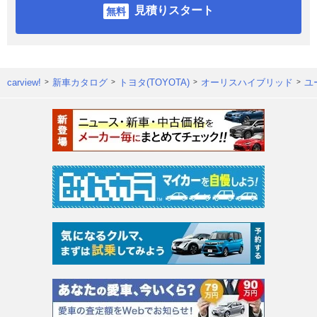
見積りスタート
carview!
新車カタログ
トヨタ(TOYOTA)
オーリスハイブリッド
ユ