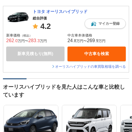
トヨタ オーリスハイブリッド
総合評価
マイカー登録
4.2
新車価格
中古車本体価格
（税込）
262
283
24
269
.0
.3
.8
.9
万円〜
万円
万円〜
万円
新車見積もり(無料)
中古車を検索
オーリスハイブリッドの車買取相場を調べる
オーリスハイブリッドを見た人はこんな車と比較し
ています