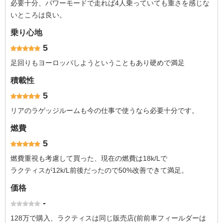
必要十分、パワーモードで走れば4人乗っていても重さを感じな
いところは良い。
乗り心地
5
足回りもヨーロッパしようということもあり硬めで満足
積載性
5
リアのラゲッジルームも今の仕事で使うなら必要十分です。
燃費
5
燃費重視も考慮して買った、現在の燃費は18k/Lで
ラクティスが12k/L前後だったので50%改善できて満足。
価格
-
128万で購入、ラクティスは同じ販売店(前前車フィールダーは