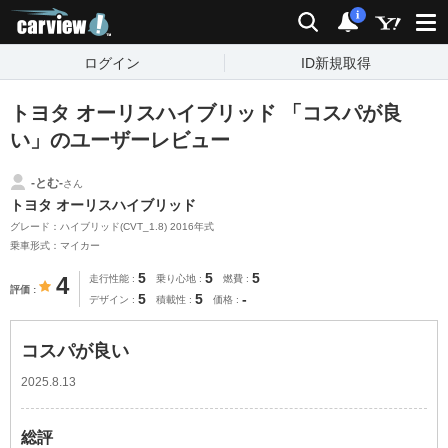
carview!
検索
通知
i
ログイン
ID新規取得
トヨタ オーリスハイブリッド 「コスパが良
い」のユーザーレビュー
-とむ-
さん
トヨタ オーリスハイブリッド
グレード：ハイブリッド(CVT_1.8) 2016年式
乗車形式：マイカー
5
5
5
4
走行性能
乗り心地
燃費
評価
5
5
-
デザイン
積載性
価格
コスパが良い
2025.8.13
総評