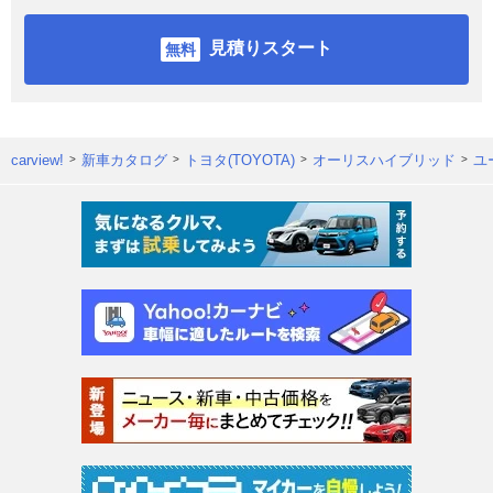
見積りスタート
carview!
新車カタログ
トヨタ(TOYOTA)
オーリスハイブリッド
ユ