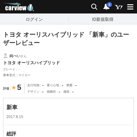
carview!
検索
通知
i
ログイン
ID新規取得
トヨタ オーリスハイブリッド 「新車」のユー
ザーレビュー
純ぺい
さん
トヨタ オーリスハイブリッド
グレード：-
乗車形式：マイカー
-
-
-
5
走行性能
乗り心地
燃費
評価
-
-
-
デザイン
積載性
価格
新車
2017.8.15
総評