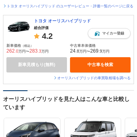
トヨタ オーリスハイブリッド のユーザーレビュー・評価一覧のページに戻る
トヨタ オーリスハイブリッド
総合評価
マイカー登録
4.2
新車価格
中古車本体価格
（税込）
262
283
24
269
.0
.3
.8
.9
万円〜
万円
万円〜
万円
新車見積もり(無料)
中古車を検索
オーリスハイブリッドの車買取相場を調べる
オーリスハイブリッドを見た人はこんな車と比較し
ています