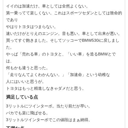
イイのは加速だけ。車としては全然よくない。
第一乗ってて楽しくない。これはスポーツセダンとしては致命的
であり
やはりトヨタはつまらない。
速いだけがとりえのエンジン。音も悪い。車として出来が悪い。
買ってすぐ飽きました。そしてソッコーでBMW530iに戻しまし
た。
やっぱ「売れる車」のトヨタと、「いい車」を造るBMWとで
は、
何もかも違うと思った。
「走りなんてよくわかんない。」「加速命」という幼稚な
人にはいいと思うが。
トヨタはもっと精進しなきゃダメだと思う。
満足している点
3リットルにツインターボ。当たり前だが早い。
バカでも楽に飛ばせる。
3リットルツインターボでこの値段はまぁ納得。