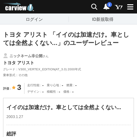
carview!
検索
通知
i
ログイン
ID新規取得
トヨタ アリスト 「イイのは加速だけ。車とし
ては全然よくない...」のユーザーレビュー
ニックネーム非公開
さん
トヨタ アリスト
グレード：V300_VERTEX_EDITION(AT_3.0) 2000年式
乗車形式：その他
-
-
-
3
走行性能
乗り心地
燃費
評価
-
-
-
デザイン
積載性
価格
イイのは加速だけ。車としては全然よくない...
2003.1.27
総評