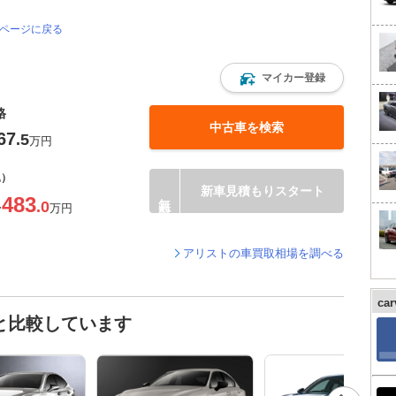
のページに戻る
マイカー登録
格
中古車を検索
67
.5
万円
込）
新車見積もりスタート
483
.0
〜
万円
アリストの車買取相場を調べる
ca
と比較しています