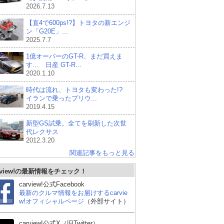
2026.7.13
【直4で600ps!?】トヨタの新エンジ
ン「G20E」...
2025.7.7
1億オーバーのGT-R、まだ買えま
す… 日産 GT-R...
2020.1.10
時代は流れ、トヨタも変わった!?
イランで乗ったプリウ...
2019.4.15
新型GS試乗。全てを刷新した次世
代レクサス
2012.3.20
関連記事をもっと見る
rview!の最新情報をチェック！
carview!公式Facebook
最新のクルマ情報をお届けするcarvie
w!オフィシャルページ
（外部サイト）
carview!公式X（旧Twitter）