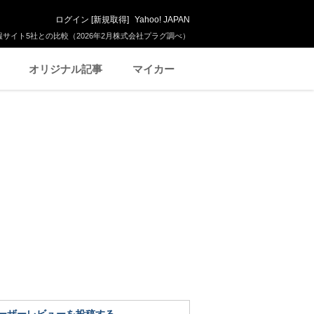
ログイン
[
新規取得
]
Yahoo! JAPAN
サイト5社との比較（2026年2月株式会社プラグ調べ）
オリジナル記事
マイカー