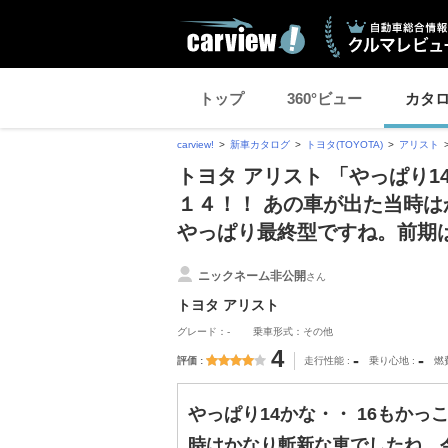
トップ
360°ビュー
カタ
carview!
新車カタログ
トヨタ(TOYOTA)
アリスト
トヨタ アリスト 「やっぱり1
１４！！ あの車が出た当時
やっぱり最終型ですね。前期
ニックネーム非公開
さん
トヨタ アリスト
グレード：-
乗車形式：その他
4
-
-
評価
走行性能
乗り心地
燃
やっぱり14かな・・ 16もか
時はかなり斬新な車でしたね。