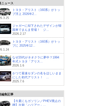
連ニュース
トヨタ・アリスト（160系）がトッ
プ浮上 2026年2...
6.3.25
ジャガーに却下されたデザインが韓
国車でまんま登場！ ジ...
2026.2.17
トヨタ・アリスト（160系）がトッ
プに 2025年12...
6.1.24
なぜ20代がネオクラに夢中？1994
年式トヨタ「アリス...
2026.1.6
かつて最速セダンの名をほしいまま
にした初代アリスト！ ...
2025.7.6
連編集記事
【今夏にもガソリン／PHEV廃止の
噂】次期「ハリアー」...