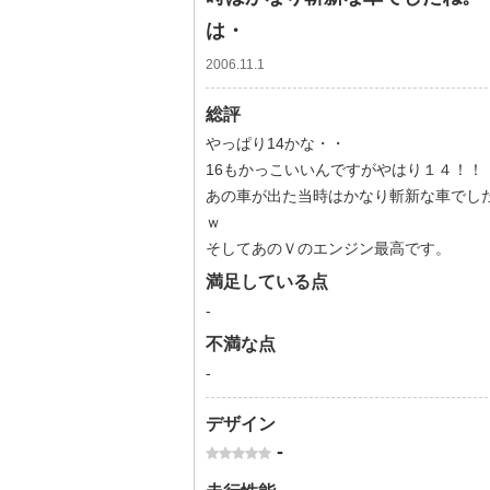
は・
2006.11.1
総評
やっぱり14かな・・
16もかっこいいんですがやはり１４！！
あの車が出た当時はかなり斬新な車でし
ｗ
そしてあのＶのエンジン最高です。
満足している点
-
不満な点
-
デザイン
-