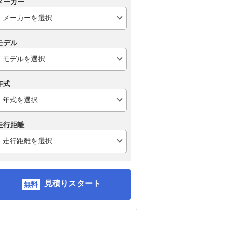
メーカー
モデル
年式
走行距離
見積りスタート