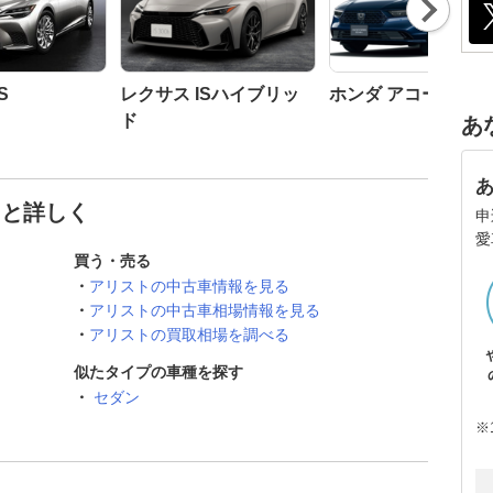
Nex
t
S
レクサス ISハイブリッ
ホンダ アコード
ド
あ
っと詳しく
申
愛
買う・売る
アリストの中古車情報を見る
アリストの中古車相場情報を見る
アリストの買取相場を調べる
似たタイプの車種を探す
セダン
※