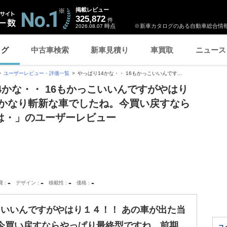
掲載レビュー
325,872
件
時点
※新車カタログのある自動車総合情報
2026.08.07
ログ
中古車検索
新車見積り
車買取
ニュース
ユーザーレビュー・評価一覧
やっぱり14かな・・ 16もかっこいいんです...
4かな・・ 16もかっこいいんですがやはり
はかなり斬新な車でしたね。今買い戻すなら
は・」のユーザーレビュー
-
-
-
-
費
デザイン
積載性
価格
っこいいんですがやはり１４！！ あの車が出た当
今買い戻すならやっぱり最終型ですね。前期