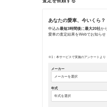
査定を依頼する
あなたの愛車、今いくら？
申込み
最短3時間後
に
最大20社
か
愛車の査定結果をWebでお知らせ
※1：本サービスで実施のアンケートより （
メーカー
年式