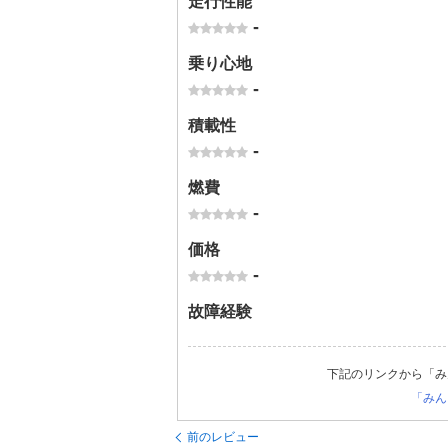
走行性能
-
乗り心地
-
積載性
-
燃費
-
価格
-
故障経験
下記のリンクから「み
「みん
前のレビュー