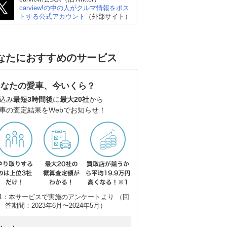
carview!の中の人がクルマ情報をポス
トする公式アカウント
（外部サイト）
BMW 3シリーズ セダン
BMW M3 セダン
スバ
なたにおすすめのサービス
あなたの愛車、今いくら？
込み
最短3時間後
に
最大20社
から
車の査定結果をWebでお知らせ！
1：本サービスで実施のアンケートより （回
答期間：2023年6月〜2024年5月）