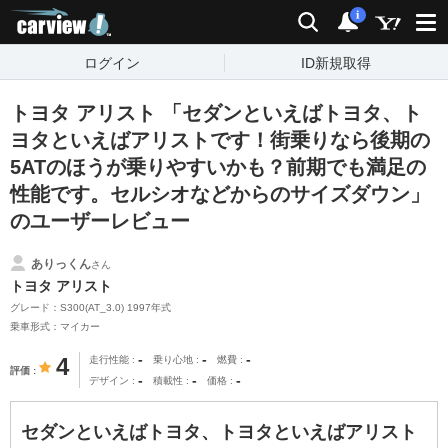
carview!
検索
通知
i
ログイン
ID新規取得
トヨタ アリスト 「セダンといえばトヨタ、ト
ヨタといえばアリストです！街乗りなら後期の
5ATのほうが乗りやすいかも？前期でも満足の
性能です。セルシオなどからのサイズダウン」
のユーザーレビュー
ありっくん
さん
トヨタ アリスト
グレード：S300(AT_3.0) 1997年式
乗車形式：マイカー
-
-
-
4
走行性能
乗り心地
燃費
評価
-
-
-
デザイン
積載性
価格
セダンといえばトヨタ、トヨタといえばアリスト