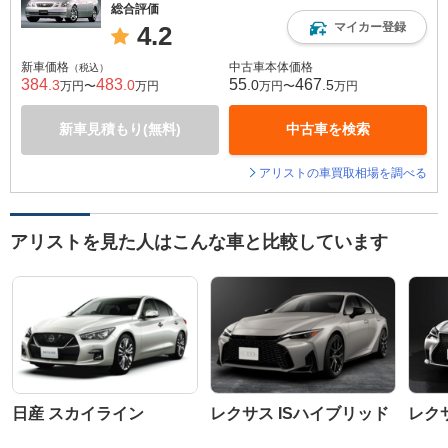
総合評価
マイカー登録
4.2
新車価格
中古車本体価格
（税込）
384
483
55
467
.3
.0
.0
.5
万円〜
万円
万円〜
万円
新車見積もり(無料)
中古車を検索
アリストの車買取相場を調べる
アリストを見た人はこんな車と比較しています
日産 スカイライン
レクサス ISハイブリッド
レクサ