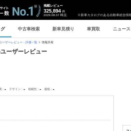
掲載レビュー
325,894
件
時点
※新車カタログのある自動車総合情報
2026.08.07
ログ
中古車検索
新車見積り
車買取
ニュース
ユーザーレビュー・評価一覧
情報共有
のユーザーレビュー
-
-
-
-
費
デザイン
積載性
価格