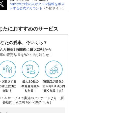
carview!の中の人がクルマ情報をポス
トする公式アカウント
（外部サイト）
なたにおすすめのサービス
あなたの愛車、今いくら？
込み
最短3時間後
に
最大20社
から
車の査定結果をWebでお知らせ！
1：本サービスで実施のアンケートより （回
答期間：2023年6月〜2024年5月）