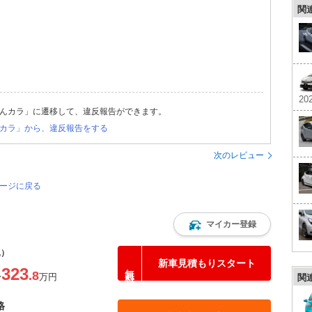
関
202
んカラ」に遷移して、違反報告ができます。
カラ」から、違反報告をする
次のレビュー
ページに戻る
マイカー登録
込）
新車見積もりスタート
323
.8
〜
万円
関
格