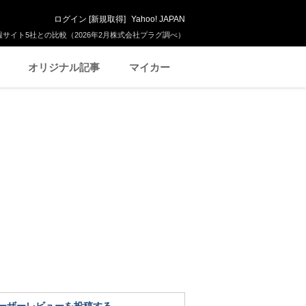
ログイン
[
新規取得
]
Yahoo! JAPAN
サイト5社との比較（2026年2月株式会社プラグ調べ）
オリジナル記事
マイカー