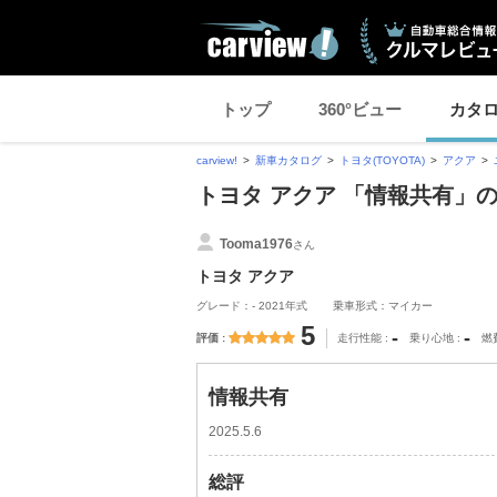
トップ
360°ビュー
カタ
carview!
新車カタログ
トヨタ(TOYOTA)
アクア
トヨタ アクア 「情報共有」
Tooma1976
さん
トヨタ アクア
グレード：- 2021年式
乗車形式：マイカー
5
-
-
評価
走行性能
乗り心地
燃
情報共有
2025.5.6
総評