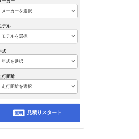
メーカー
モデル
年式
走行距離
見積りスタート