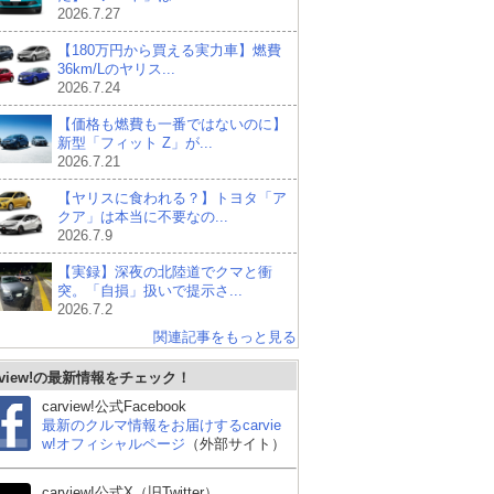
2026.7.27
【180万円から買える実力車】燃費
36km/Lのヤリス...
2026.7.24
【価格も燃費も一番ではないのに】
新型「フィット Z」が...
2026.7.21
【ヤリスに食われる？】トヨタ「ア
クア」は本当に不要なの...
2026.7.9
【実録】深夜の北陸道でクマと衝
突。「自損」扱いで提示さ...
2026.7.2
関連記事をもっと見る
ダイハツ ミライース
スズキ アルトラパン
フ
rview!の最新情報をチェック！
ルフ
carview!公式Facebook
最新のクルマ情報をお届けするcarvie
w!オフィシャルページ
（外部サイト）
carview!公式X（旧Twitter）