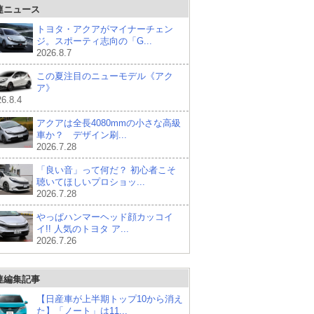
連ニュース
トヨタ・アクアがマイナーチェン
ジ。スポーティ志向の「G...
2026.8.7
この夏注目のニューモデル《アク
ア》
6.8.4
アクアは全長4080mmの小さな高級
車か？ デザイン刷...
2026.7.28
「良い音」って何だ？ 初心者こそ
聴いてほしいプロショッ...
2026.7.28
やっぱハンマーヘッド顔カッコイ
イ!! 人気のトヨタ ア...
2026.7.26
連編集記事
【日産車が上半期トップ10から消え
た】「ノート」は11...