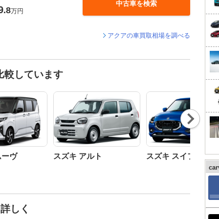
中古車を検索
9
.8
万円
アクアの車買取相場を調べる
比較しています
Nex
t
ムーヴ
スズキ アルト
スズキ スイフト
ca
と詳しく