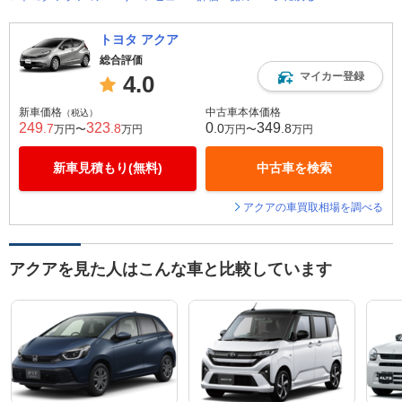
トヨタ アクア
総合評価
マイカー登録
4.0
新車価格
中古車本体価格
（税込）
249
323
0
349
.7
.8
.0
.8
万円〜
万円
万円〜
万円
新車見積もり(無料)
中古車を検索
アクアの車買取相場を調べる
アクアを見た人はこんな車と比較しています