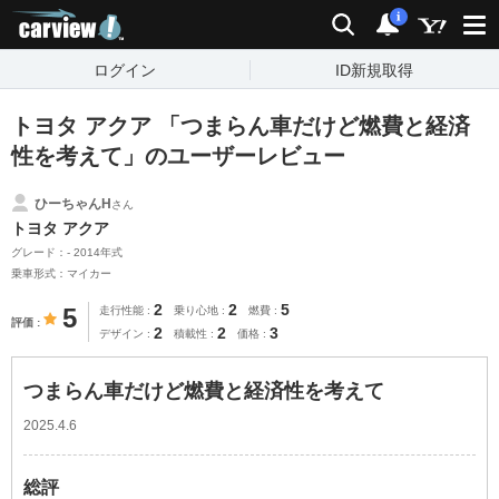
carview!
検索
通知
i
ログイン
ID新規取得
トヨタ アクア 「つまらん車だけど燃費と経済
性を考えて」のユーザーレビュー
ひーちゃんH
さん
トヨタ アクア
グレード：- 2014年式
乗車形式：マイカー
2
2
5
5
走行性能
乗り心地
燃費
評価
2
2
3
デザイン
積載性
価格
つまらん車だけど燃費と経済性を考えて
2025.4.6
総評