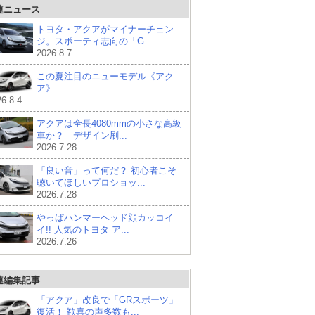
連ニュース
トヨタ・アクアがマイナーチェン
ジ。スポーティ志向の「G...
2026.8.7
この夏注目のニューモデル《アク
ア》
6.8.4
アクアは全長4080mmの小さな高級
車か？ デザイン刷...
2026.7.28
「良い音」って何だ？ 初心者こそ
聴いてほしいプロショッ...
2026.7.28
やっぱハンマーヘッド顔カッコイ
イ!! 人気のトヨタ ア...
2026.7.26
連編集記事
「アクア」改良で「GRスポーツ」
復活！ 歓喜の声多数も...