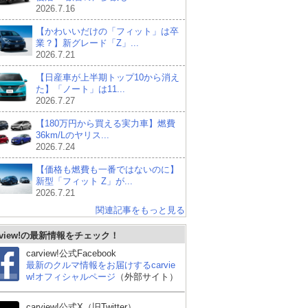
2026.7.16
【かわいいだけの「フィット」は卒
業？】新グレード「Z」...
2026.7.21
【日産車が上半期トップ10から消え
た】「ノート」は11...
2026.7.27
【180万円から買える実力車】燃費
36km/Lのヤリス...
2026.7.24
【価格も燃費も一番ではないのに】
新型「フィット Z」が...
2026.7.21
関連記事をもっと見る
rview!の最新情報をチェック！
carview!公式Facebook
最新のクルマ情報をお届けするcarvie
スズキ アルトラパン
ダイハツ ミライース
日産
w!オフィシャルページ
（外部サイト）
carview!公式X（旧Twitter）