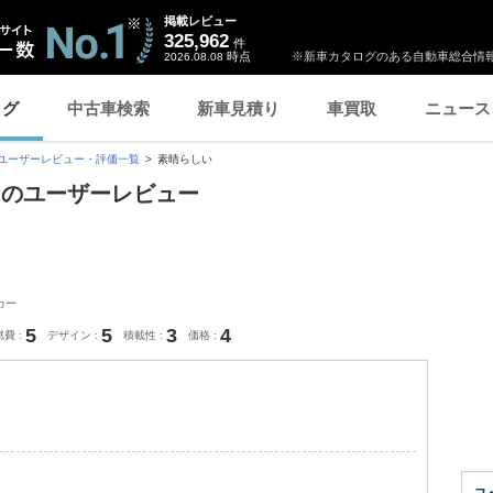
掲載レビュー
325,962
件
時点
※新車カタログのある自動車総合情報
2026.08.08
ログ
中古車検索
新車見積り
車買取
ニュース
ユーザーレビュー・評価一覧
素晴らしい
」のユーザーレビュー
カー
5
5
3
4
燃費
デザイン
積載性
価格