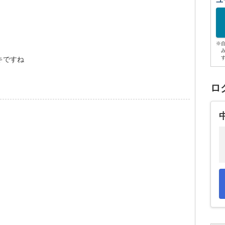
ユ
※
キですね
ロ