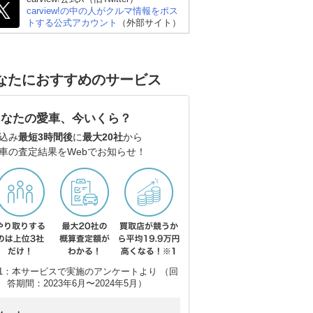
carview!の中の人がクルマ情報をポス
トする公式アカウント
（外部サイト）
なたにおすすめのサービス
あなたの愛車、今いくら？
込み
最短3時間後
に
最大20社
から
車の査定結果をWebでお知らせ！
1：本サービスで実施のアンケートより （回
答期間：2023年6月〜2024年5月）