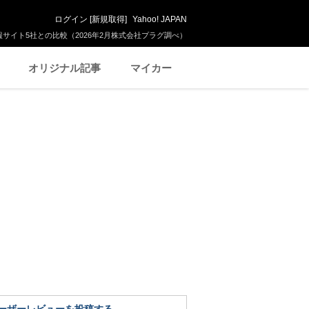
ログイン
[
新規取得
]
Yahoo! JAPAN
サイト5社との比較（2026年2月株式会社プラグ調べ）
オリジナル記事
マイカー