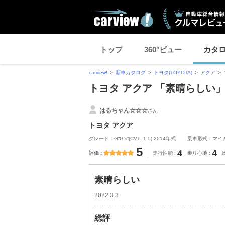
トップ
360°ビュー
カタ
carview!
新車カタログ
トヨタ(TOYOTA)
アクア
トヨタ アクア 「素晴らしい
はるちゃん☆☆☆
さん
トヨタ アクア
グレード：G“G’s”(CVT_1.5) 2014年式
乗車形式：マイ
5
4
4
評価
走行性能
乗り心地
素晴らしい
2022.3.3
総評