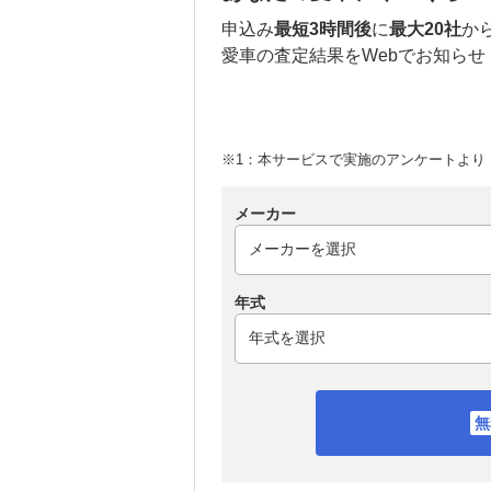
申込み
最短3時間後
に
最大20社
か
愛車の査定結果をWebでお知らせ
※1：本サービスで実施のアンケートより （
メーカー
年式