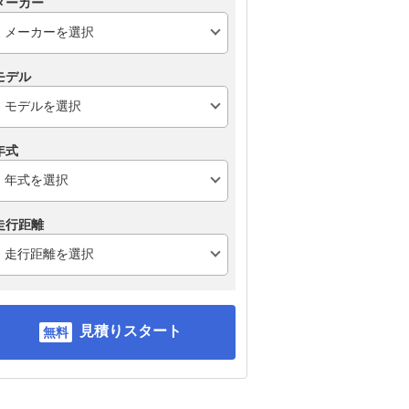
メーカー
モデル
年式
走行距離
見積りスタート