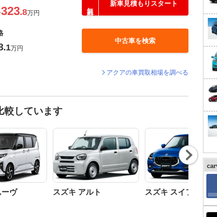
新車見積もりスタート
323
.8
〜
万円
格
中古車を検索
8
.1
万円
アクアの車買取相場を調べる
比較しています
Nex
t
ca
ムーヴ
スズキ アルト
スズキ スイフト