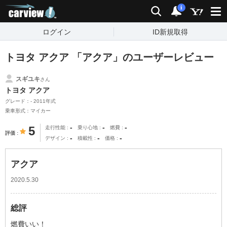
carview!
検索
通知
i
ログイン
ID新規取得
トヨタ アクア 「アクア」のユーザーレビュー
スギユキ
さん
トヨタ アクア
グレード：- 2011年式
乗車形式：マイカー
-
-
-
5
走行性能
乗り心地
燃費
評価
-
-
-
デザイン
積載性
価格
アクア
2020.5.30
総評
燃費いい！