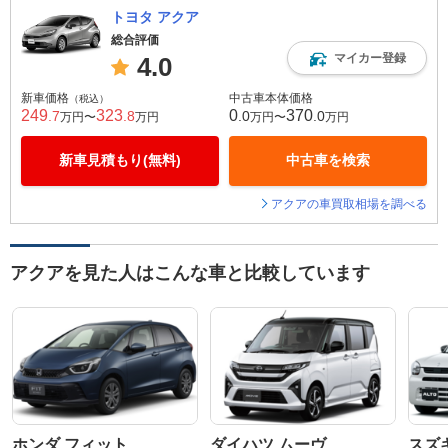
トヨタ アクア
総合評価
マイカー登録
4.0
新車価格
中古車本体価格
（税込）
249
323
0
370
.7
.8
.0
.0
万円〜
万円
万円〜
万円
新車見積もり(無料)
中古車を検索
アクアの車買取相場を調べる
アクアを見た人はこんな車と比較しています
ホンダ フィット
ダイハツ ムーヴ
スズ