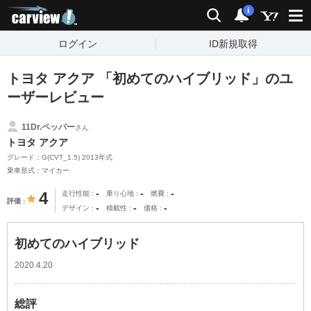
carview!
検索
通知
i
ログイン
ID新規取得
トヨタ アクア 「初めてのハイブリッド」のユ
ーザーレビュー
11Dr.ペッパー
さん
トヨタ アクア
グレード：G(CVT_1.5) 2013年式
乗車形式：マイカー
-
-
-
4
走行性能
乗り心地
燃費
評価
-
-
-
デザイン
積載性
価格
初めてのハイブリッド
2020.4.20
総評