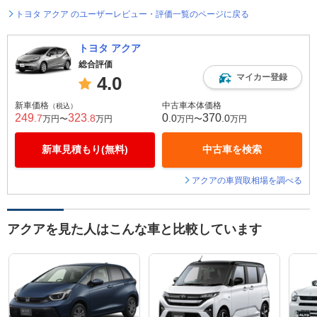
トヨタ アクア のユーザーレビュー・評価一覧のページに戻る
トヨタ アクア
総合評価
マイカー登録
4.0
新車価格
中古車本体価格
（税込）
249
323
0
370
.7
.8
.0
.0
万円〜
万円
万円〜
万円
新車見積もり(無料)
中古車を検索
アクアの車買取相場を調べる
アクアを見た人はこんな車と比較しています