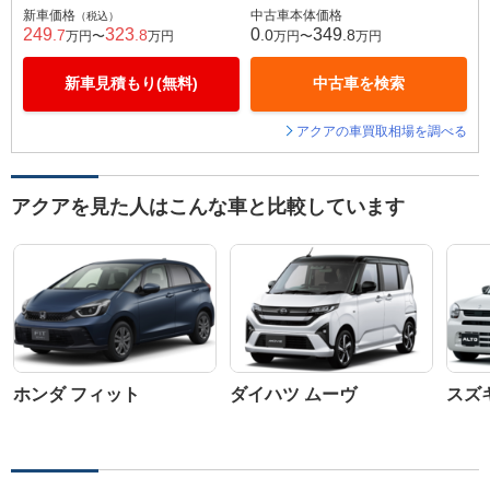
新車価格
中古車本体価格
（税込）
249
323
0
349
.7
.8
.0
.8
万円〜
万円
万円〜
万円
新車見積もり(無料)
中古車を検索
アクアの車買取相場を調べる
アクアを見た人はこんな車と比較しています
ホンダ フィット
ダイハツ ムーヴ
スズ