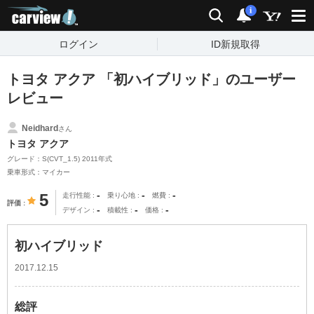
carview!
検索
通知
i
ログイン
ID新規取得
トヨタ アクア 「初ハイブリッド」のユーザー
レビュー
Neidhard
さん
トヨタ アクア
グレード：S(CVT_1.5) 2011年式
乗車形式：マイカー
-
-
-
5
走行性能
乗り心地
燃費
評価
-
-
-
デザイン
積載性
価格
初ハイブリッド
2017.12.15
総評