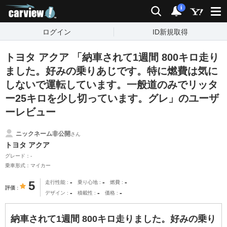
carview!
検索
通知
i
ログイン
ID新規取得
トヨタ アクア 「納車されて1週間 800キロ走り
ました。好みの乗りあじです。特に燃費は気に
しないで運転しています。一般道のみでリッタ
ー25キロを少し切っています。グレ」のユーザ
ーレビュー
ニックネーム非公開
さん
トヨタ アクア
グレード：-
乗車形式：マイカー
-
-
-
5
走行性能
乗り心地
燃費
評価
-
-
-
デザイン
積載性
価格
納車されて1週間 800キロ走りました。好みの乗り