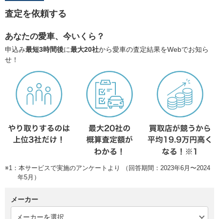
査定を依頼する
あなたの愛車、今いくら？
申込み
最短3時間後
に
最大20社
から愛車の査定結果をWebでお知ら
せ！
※1：本サービスで実施のアンケートより （回答期間：2023年6月〜2024
年5月）
メーカー