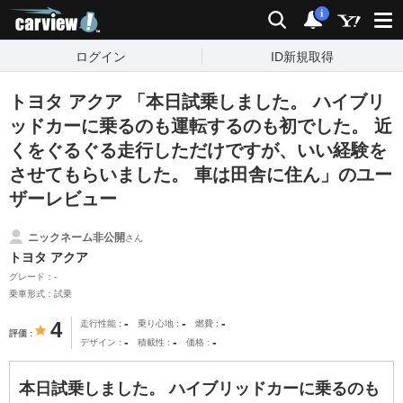
carview!
検索
通知
i
ログイン
ID新規取得
トヨタ アクア 「本日試乗しました。 ハイブリ
ッドカーに乗るのも運転するのも初でした。 近
くをぐるぐる走行しただけですが、いい経験を
させてもらいました。 車は田舎に住ん」のユー
ザーレビュー
ニックネーム非公開
さん
トヨタ アクア
グレード：-
乗車形式：試乗
-
-
-
4
走行性能
乗り心地
燃費
評価
-
-
-
デザイン
積載性
価格
本日試乗しました。 ハイブリッドカーに乗るのも