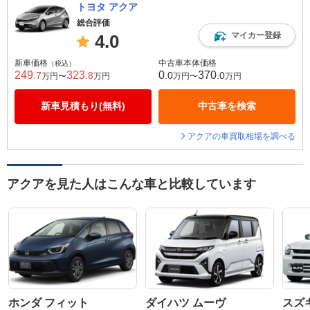
トヨタ アクア
総合評価
マイカー登録
4.0
新車価格
中古車本体価格
（税込）
249
323
0
370
.7
.8
.0
.0
万円〜
万円
万円〜
万円
新車見積もり(無料)
中古車を検索
アクアの車買取相場を調べる
アクアを見た人はこんな車と比較しています
ホンダ フィット
ダイハツ ムーヴ
スズ