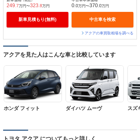
新車価格
中古車本体価格
（税込）
249
323
0
370
.7
.8
.0
.0
万円〜
万円
万円〜
万円
新車見積もり(無料)
中古車を検索
アクアの車買取相場を調べる
アクアを見た人はこんな車と比較しています
ホンダ フィット
ダイハツ ムーヴ
スズ
トヨタ アクア についてもっと詳しく