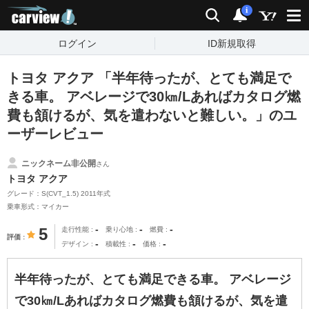
carview!
検索
通知
i
ログイン
ID新規取得
トヨタ アクア 「半年待ったが、とても満足で
きる車。 アベレージで30㎞/Lあればカタログ燃
費も頷けるが、気を遣わないと難しい。」のユ
ーザーレビュー
ニックネーム非公開
さん
トヨタ アクア
グレード：S(CVT_1.5) 2011年式
乗車形式：マイカー
-
-
-
5
走行性能
乗り心地
燃費
評価
-
-
-
デザイン
積載性
価格
半年待ったが、とても満足できる車。 アベレージ
で30㎞/Lあればカタログ燃費も頷けるが、気を遣