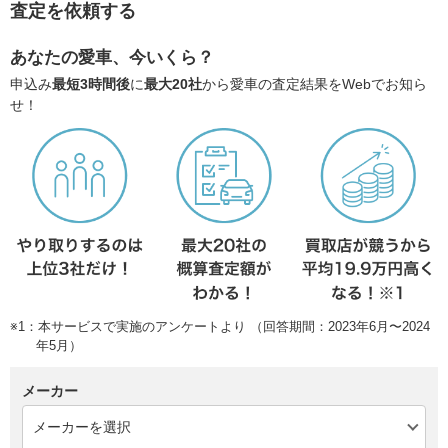
査定を依頼する
あなたの愛車、今いくら？
申込み
最短3時間後
に
最大20社
から愛車の査定結果をWebでお知ら
せ！
※1：本サービスで実施のアンケートより （回答期間：2023年6月〜2024
年5月）
メーカー