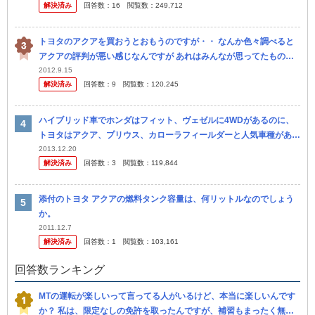
解決済み
回答数：
16
閲覧数：
249,712
トヨタのアクアを買おうとおもうのですが・・ なんか色々調べると
アクアの評判が悪い感じなんですが あれはみんなが思ってたものよ
りだめで期待外れだから評価が低いのでしょうか？ パソコンで調べ
2012.9.15
解決済み
回答数：
9
閲覧数：
120,245
る...
ハイブリッド車でホンダはフィット、ヴェゼルに4WDがあるのに、
トヨタはアクア、プリウス、カローラフィールダーと人気車種がある
のに4WDがないのは何故でしょう？ カローラフィールダーなんて 仕
2013.12.20
解決済み
回答数：
3
閲覧数：
119,844
事で...
添付のトヨタ アクアの燃料タンク容量は、何リットルなのでしょう
か。
2011.12.7
解決済み
回答数：
1
閲覧数：
103,161
回答数ランキング
MTの運転が楽しいって言ってる人がいるけど、本当に楽しいんです
か？ 私は、限定なしの免許を取ったんですが、補習もまったく無く