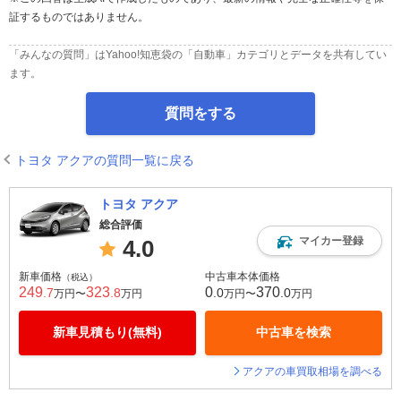
証するものではありません。
「みんなの質問」はYahoo!知恵袋の「自動車」カテゴリとデータを共有してい
ます。
質問をする
トヨタ アクアの質問一覧に戻る
トヨタ アクア
総合評価
マイカー登録
4.0
新車価格
中古車本体価格
（税込）
249
323
0
370
.7
.8
.0
.0
万円〜
万円
万円〜
万円
新車見積もり(無料)
中古車を検索
アクアの車買取相場を調べる