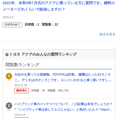
2021年、令和3年7月式のアクアに乗っている方に質問です。燃料の
メーターどれくらいで給油しますか？
2026.8.5
回答数：
2
閲覧数：
22
回答受付終了
続きを見る
トヨタ アクアのみんなの質問ランキング
閲覧数ランキング
AQUAを買って心底後悔。TOYOTAは詐欺。 燃費はたった22そこそ
こ。 デミオは20そこそこです。 エンジンかかると凄く煩いですし振
動も酷い。 フィットの方が静かで振動もあまりしません。 狭...
2013.9.29
解決済み
回答数：
36
閲覧数：
893,735
ハイブリッド車のバッテリーについて、この記事は本当でしょうか？
“「ハイブリッド車は決してエコじゃない」と気付いた人々” http://h
eadlines.yahoo.co.jp/hl?a=2...
2013.9.5