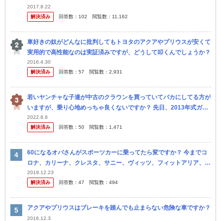
ストレートで運転免許が取れました！ お茶っ葉の収穫のバイト で半
2017.8.22
解決済み
回答数：
102
閲覧数：
11,162
年ばか...
車好きの奴がどんなに批判してもトヨタのアクアやプリウスが安くて
実用的で高性能なのは実証済みですが、どうして叩くんでしょうか？
2016.4.30
解決済み
回答数：
57
閲覧数：
2,931
若いヤンチャな子達が中古のクラウンを買っていてバカにしてる方が
いますが、乗り心地めっちゃ良くないですか？ 先日、2013年式ガソ
リンのクラウンアスリートを運転させて貰ったのですが、9年前の車
2022.8.6
解決済み
回答数：
50
閲覧数：
1,471
なの...
60になるオバさんがスポーツカーに乗ってたら変ですか？ 今までコ
ロナ、カリーナ、クレスタ、サニー、ヴィッツ、フィットアリア、シ
エンタと乗ってきました。 しかしここ最近無性にスポーツカーが乗
2019.12.23
解決済み
回答数：
47
閲覧数：
494
りた...
アクアやプリウスはブレーキを踏んでも止まらない危険な車ですか？
2016.12.3