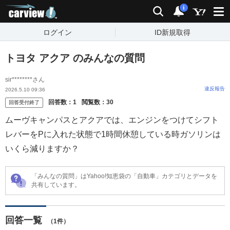
carview!
検索
通知
i
ログイン
ID新規取得
トヨタ アクア のみんなの質問
sir********さん
違反報告
2026.5.10 09:36
回答数：
1
閲覧数：
30
回答受付終了
ムーヴキャンパスとアクアでは、エンジンをつけてシフト
レバーをPに入れた状態で1時間休憩している時ガソリンは
いくら減りますか？
「みんなの質問」はYahoo!知恵袋の「自動車」カテゴリとデータを
共有しています。
回答一覧
（1件）