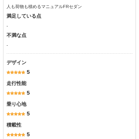
人も荷物も積めるマニュアルFRセダン
満足している点
-
不満な点
-
デザイン
5
走行性能
5
乗り心地
5
積載性
5