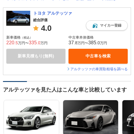
トヨタ アルテッツァ
総合評価
マイカー登録
4.0
新車価格
中古車本体価格
（税込）
220
335
37
385
.5
.0
.8
.0
万円〜
万円
万円〜
万円
新車見積もり(無料)
中古車を検索
アルテッツァの車買取相場を調べる
アルテッツァを見た人はこんな車と比較しています