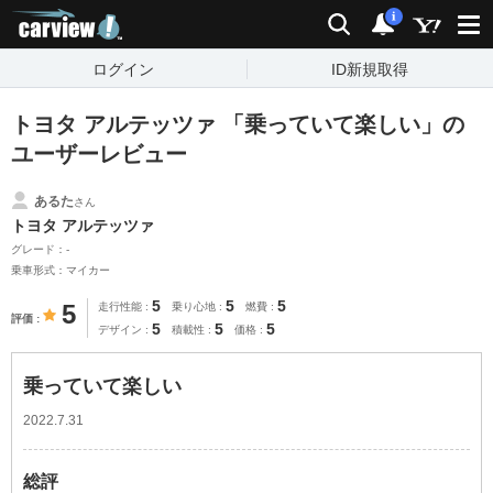
carview!
検索
通知
i
ログイン
ID新規取得
トヨタ アルテッツァ 「乗っていて楽しい」の
ユーザーレビュー
あるた
さん
トヨタ アルテッツァ
グレード：-
乗車形式：マイカー
5
5
5
5
走行性能
乗り心地
燃費
評価
5
5
5
デザイン
積載性
価格
乗っていて楽しい
2022.7.31
総評