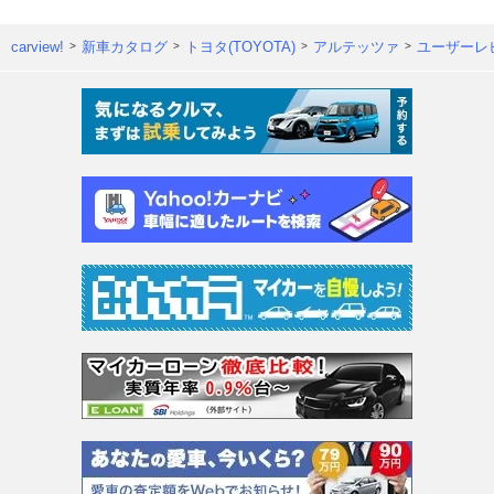
carview!
新車カタログ
トヨタ(TOYOTA)
アルテッツァ
ユーザーレ