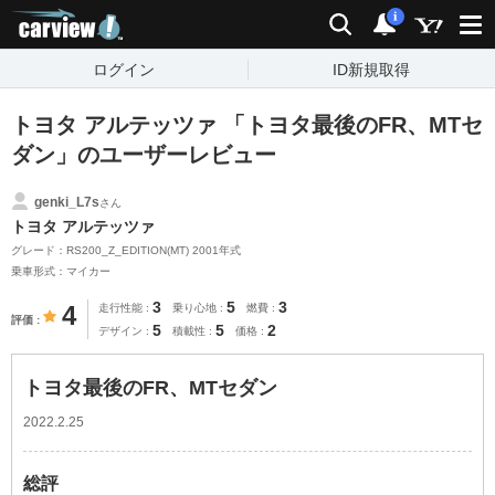
carview!
検索
通知
i
ログイン
ID新規取得
トヨタ アルテッツァ 「トヨタ最後のFR、MTセ
ダン」のユーザーレビュー
genki_L7s
さん
トヨタ アルテッツァ
グレード：RS200_Z_EDITION(MT) 2001年式
乗車形式：マイカー
3
5
3
4
走行性能
乗り心地
燃費
評価
5
5
2
デザイン
積載性
価格
トヨタ最後のFR、MTセダン
2022.2.25
総評