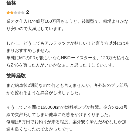
価格
2
業オク仕入れで総額100万円ちょうど。後期型で、相場よりかな
り安いので大満足しています。
しかし、どうしてもアルテッツァが欲しい！と言う方以外にはあ
まりおすすめしません。
単純にMTのFRが欲しいならNBロードスターを、120万円払うな
らZN6を買った方がいいかなぁ…と思ったりしています。
故障経験
まだ納車後2週間なので何とも言えませんが、各外装のプラ部品
から擦れるような異音がし出しました。
そうしている間に155000kmで燃料ポンプが故障。夕方の163号
線で突然死してしまい他車に迷惑をかけまくりました。
修理は5万円でお釣りが来る程度。案外安く済んだ&心なしか加
速も良くなったのでよかったです。