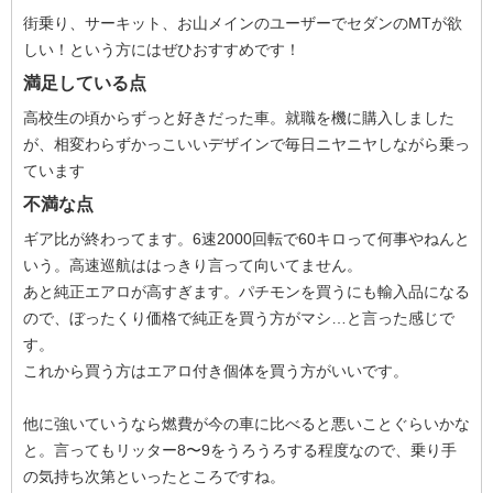
街乗り、サーキット、お山メインのユーザーでセダンのMTが欲
しい！という方にはぜひおすすめです！
満足している点
高校生の頃からずっと好きだった車。就職を機に購入しました
が、相変わらずかっこいいデザインで毎日ニヤニヤしながら乗っ
ています
不満な点
ギア比が終わってます。6速2000回転で60キロって何事やねんと
いう。高速巡航ははっきり言って向いてません。
あと純正エアロが高すぎます。パチモンを買うにも輸入品になる
ので、ぼったくり価格で純正を買う方がマシ…と言った感じで
す。
これから買う方はエアロ付き個体を買う方がいいです。
他に強いていうなら燃費が今の車に比べると悪いことぐらいかな
と。言ってもリッター8〜9をうろうろする程度なので、乗り手
の気持ち次第といったところですね。