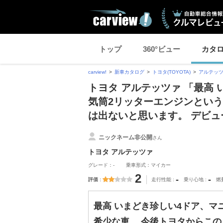
トップ
360°ビュー
カタ
carview!
新車カタログ
トヨタ(TOYOTA)
アルテッ
トヨタ アルテッツァ 「最高
気筒2リッターエンジンという
は出ないと思います。 デビ
ニックネーム非公開
さん
トヨタ アルテッツァ
グレード：-
乗車形式：マイカー
2
-
-
評価
走行性能
乗り心地
燃
最高 いまどき珍しい4ドア、マ
希少な車。 今後トヨタからこの