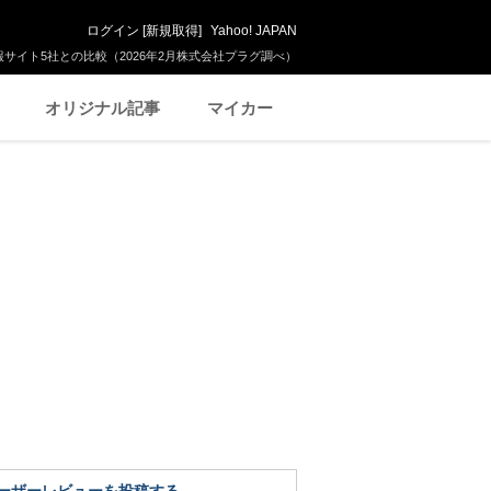
ログイン
[
新規取得
]
Yahoo! JAPAN
サイト5社との比較（2026年2月株式会社プラグ調べ）
オリジナル記事
マイカー