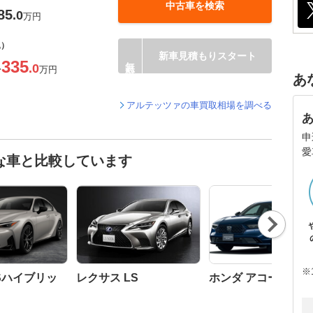
中古車を検索
85
.0
万円
込）
新車見積もりスタート
335
.0
〜
万円
あ
アルテッツァの車買取相場を調べる
申
愛
な車と比較しています
Nex
t
※
ISハイブリッ
レクサス LS
ホンダ アコード