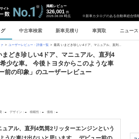
掲載レビュー
326,001
件
時点
※新車カタログのある自動車総合情報
2026.08.09
ログ
中古車検索
新車見積り
車買取
ニュース
ツァ
ユーザーレビュー・評価一覧
最高 いまどき珍しい4ドア、マニュアル、直列...
 いまどき珍しい4ドア、マニュアル、直列4
希少な車。 今後トヨタからこのような車
ュー前の印象」のユーザーレビュー
-
-
-
-
費
デザイン
積載性
価格
ニュアル、直列4気筒2リッターエンジンという
ような車は出ないと思います。 デビュー前の