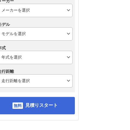
メーカー
モデル
年式
走行距離
見積りスタート