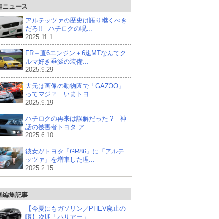
連ニュース
アルテッツァの歴史は語り継くべき
だろ!! ハチロクの呪...
2025.11.1
FR＋直6エンジン＋6速MTなんてク
ルマ好き垂涎の装備...
2025.9.29
大元は画像の動物園で「GAZOO」
ってマジ？ いまトヨ...
2025.9.19
ハチロクの再来は誤解だった!? 神
話の被害者トヨタ ア...
2025.6.10
彼女がトヨタ「GR86」に「アルテ
ッツァ」を増車した理...
2025.2.15
連編集記事
【今夏にもガソリン／PHEV廃止の
噂】次期「ハリアー」...