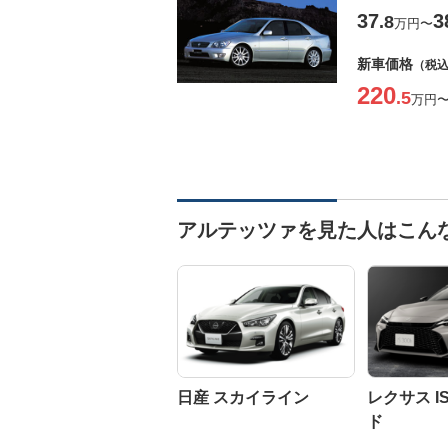
37
3
.8
万円
〜
新車価格
（税
220
.5
万円
アルテッツァを見た人はこん
日産 スカイライン
レクサス 
ド