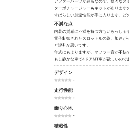
アフターパーツが豊富なので、様々なス
ターボチャージャーもキットがありますの
すばらしい加速性能が手に入ります。ど
不満な点
内装の質感に不満を持つ方もいらっしゃ
電子制御されたスロットルの為、加速が
ど評判が悪いです。
年式にもよりますが、マフラー音が不快
もし静かな車で4ドアMT車が欲しいのであ
デザイン
-
走行性能
-
乗り心地
-
積載性