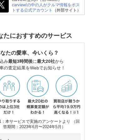
carview!の中の人がクルマ情報をポス
トする公式アカウント
（外部サイト）
なたにおすすめのサービス
あなたの愛車、今いくら？
込み
最短3時間後
に
最大20社
から
車の査定結果をWebでお知らせ！
1：本サービスで実施のアンケートより （回
スバル WRX S4
BMW 3シリーズ セダン
レ
答期間：2023年6月〜2024年5月）
ド