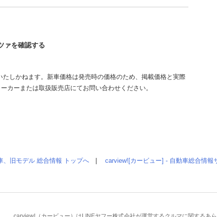
ッツァを確認する
いたしかねます。新車価格は発売時の価格のため、掲載価格と実際
メーカーまたは取扱販売店にてお問い合わせください。
車、旧モデル 総合情報 トップへ
|
carview![カービュー] - 自動車総合
carview!（カービュー）はLINEヤフー株式会社が運営するクルマに関す