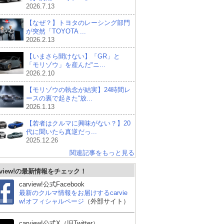
2026.7.13
【なぜ？】トヨタのレーシング部門
が突然「TOYOTA ...
2026.2.13
【いまさら聞けない】「GR」と
「モリゾウ」を産んだ“ニ...
2026.2.10
【モリゾウの執念が結実】24時間レ
ースの裏で起きた“放...
2026.1.13
【若者はクルマに興味がない？】20
代に聞いたら真逆だっ...
2025.12.26
関連記事をもっと見る
rview!の最新情報をチェック！
carview!公式Facebook
最新のクルマ情報をお届けするcarvie
w!オフィシャルページ
（外部サイト）
carview!公式X（旧Twitter）