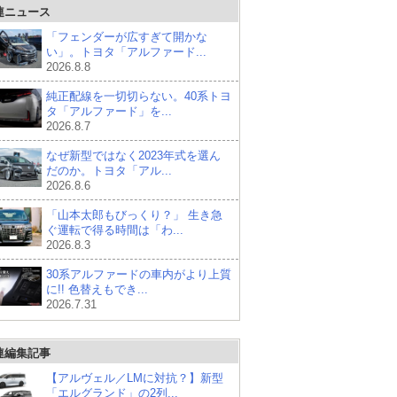
連ニュース
「フェンダーが広すぎて開かな
い」。トヨタ「アルファード...
2026.8.8
純正配線を一切切らない。40系トヨ
タ「アルファード」を...
2026.8.7
なぜ新型ではなく2023年式を選ん
だのか。トヨタ「アル...
2026.8.6
「山本太郎もびっくり？」 生き急
ぐ運転で得る時間は「わ...
2026.8.3
30系アルファードの車内がより上質
に!! 色替えもでき...
2026.7.31
連編集記事
【アルヴェル／LMに対抗？】新型
「エルグランド」の2列...