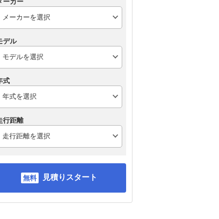
メーカー
モデル
年式
走行距離
見積りスタート