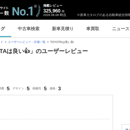
掲載レビュー
325,960
件
時点
※新車カタログのある自動車総合情報
2026.08.08
ログ
中古車検索
新車見積り
車買取
ニュース
ード
ユーザーレビュー・評価一覧
TOYOTAは良い👍
OTAは良い👍」のユーザーレビュー
5
5
5
3
燃費
デザイン
積載性
価格