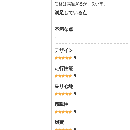
価格は高過ぎるが、良い車。
満足している点
-
不満な点
-
デザイン
5
走行性能
5
乗り心地
5
積載性
5
燃費
5