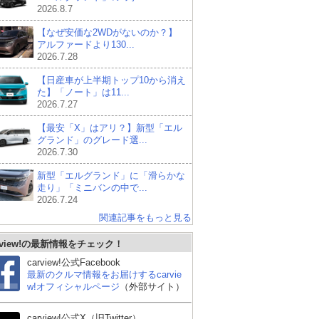
2026.8.7
【なぜ安価な2WDがないのか？】
アルファードより130...
2026.7.28
【日産車が上半期トップ10から消え
た】「ノート」は11...
2026.7.27
【最安「X」はアリ？】新型「エル
グランド」のグレード選...
2026.7.30
新型「エルグランド」に「滑らかな
走り」「ミニバンの中で...
2026.7.24
関連記事をもっと見る
スズキ エブリイワゴン
ホンダ オデッセイ
ホ
rview!の最新情報をチェック！
carview!公式Facebook
最新のクルマ情報をお届けするcarvie
w!オフィシャルページ
（外部サイト）
carview!公式X（旧Twitter）