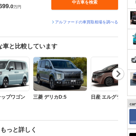
中古車を検索
699
.0
万円
アルファードの車買取相場を調べる
な車と比較しています
Nex
t
テップワゴン
三菱 デリカD:5
日産 エルグランド
ca
てもっと詳しく