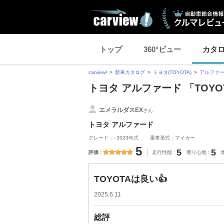
トップ
360°ビュー
カタ
carview!
新車カタログ
トヨタ(TOYOTA)
アルファ
トヨタ アルファード 「TOY
エメラルダスEX
さん
トヨタ アルファード
グレード：- 2023年式
乗車形式：マイカー
5
5
5
評価
走行性能
乗り心地
TOYOTAは良い👍
2025.6.11
総評