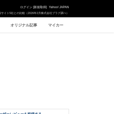
ログイン
[
新規取得
]
Yahoo! JAPAN
サイト5社との比較（2026年2月株式会社プラグ調べ）
オリジナル記事
マイカー