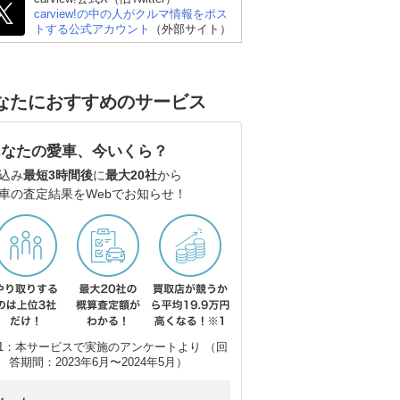
carview!の中の人がクルマ情報をポス
トする公式アカウント
（外部サイト）
なたにおすすめのサービス
あなたの愛車、今いくら？
込み
最短3時間後
に
最大20社
から
車の査定結果をWebでお知らせ！
1：本サービスで実施のアンケートより （回
答期間：2023年6月〜2024年5月）