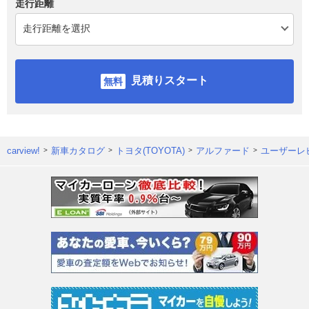
走行距離
見積りスタート
carview!
新車カタログ
トヨタ(TOYOTA)
アルファード
ユーザーレ