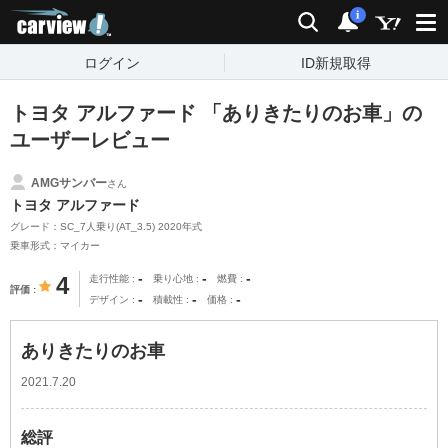
carview!
検索
通知
i
ログイン
ID新規取得
トヨタ アルファード 「ありきたりのお車」の
ユーザーレビュー
AMGサンバー
さん
トヨタ アルファード
グレード：SC_7人乗り(AT_3.5) 2020年式
乗車形式：マイカー
-
-
-
4
走行性能
乗り心地
燃費
評価
-
-
-
デザイン
積載性
価格
ありきたりのお車
2021.7.20
総評