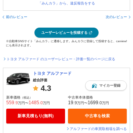
「みんカラ」から、違反報告をする
前のレビュー
次のレビュー
ユーザーレビューを投稿する
※自動車SNSサイト「みんカラ」に遷移します。みんカラに登録して投稿すると、carview!
にも表示されます。
トヨタ アルファード のユーザーレビュー・評価一覧のページに戻る
トヨタ アルファード
総合評価
マイカー登録
4.3
新車価格
中古車本体価格
（税込）
559
1485
19
1699
.9
.0
.9
.0
万円〜
万円
万円〜
万円
新車見積もり(無料)
中古車を検索
アルファードの車買取相場を調べる