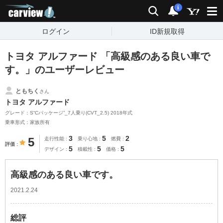
carview!
検索
通知
i
ログイン
ID新規取得
トヨタ アルファード 「高級感のある良い車で
す。」のユーザーレビュー
ともちく
さん
トヨタ アルファード
グレード：S“Cパッケージ”_7人乗り(CVT_2.5) 2018年式
乗車形式：家族所有
3
5
2
5
走行性能
乗り心地
燃費
評価
5
5
5
デザイン
積載性
価格
高級感のある良い車です。
2021.2.24
総評