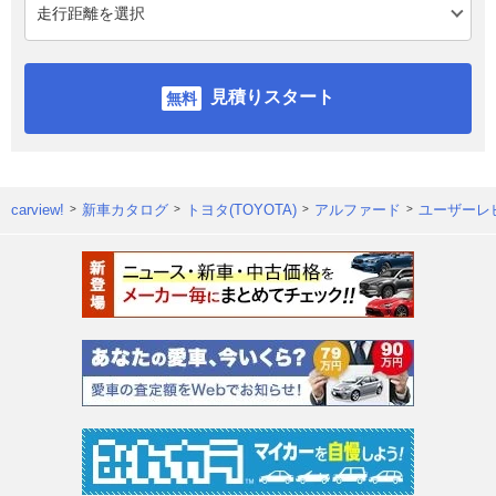
見積りスタート
carview!
新車カタログ
トヨタ(TOYOTA)
アルファード
ユーザーレ