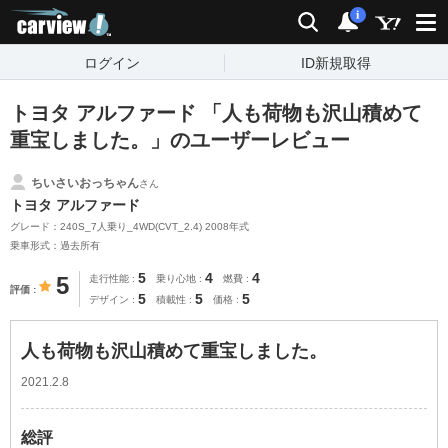
carview!
検索
通知
i
ログイン
ID新規取得
トヨタ アルファード 「人も荷物も沢山積めて
重宝しました。」のユーザーレビュー
ちいさいおっちゃん
さん
トヨタ アルファード
グレード：240S_7人乗り_4WD(CVT_2.4) 2008年式
乗車形式：過去所有
5
4
4
5
走行性能
乗り心地
燃費
評価
5
5
5
デザイン
積載性
価格
人も荷物も沢山積めて重宝しました。
2021.2.8
総評