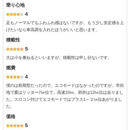
乗り心地
4
足もノーマルでもふわふわ感はないですが、もう少し安定感を上
げたいなら車高調を入れたほうがいいと思います。
積載性
5
大は小を兼ねるといいますが、積載性は申し分ないです。
燃費
4
僕のは前期型だったので、エコモードはなかったのですが、市街
地で夏はリッター7㎞位で、高速10㎞、郊外は12㎞位は走りまし
た。スロコン付けてエコモードではプラス1～２㎞位あがりまし
た。
価格
5