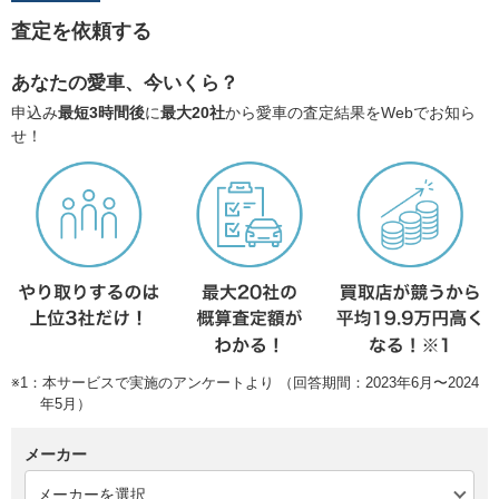
査定を依頼する
あなたの愛車、今いくら？
申込み
最短3時間後
に
最大20社
から愛車の査定結果をWebでお知ら
せ！
※1：本サービスで実施のアンケートより （回答期間：2023年6月〜2024
年5月）
メーカー