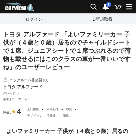
carview!
検索
通知
i
ログイン
ID新規取得
トヨタ アルファード 「よいファミリーカー 子
供が（４歳と０歳）居るのでチャイルドシート
で１席、ジュニアシートで１席つぶれるので荷
物も載せるにはこのクラスの車が一番いいです
ね」のユーザーレビュー
ニックネーム非公開
さん
トヨタ アルファード
グレード：-
乗車形式：マイカー
-
-
-
4
走行性能
乗り心地
燃費
評価
-
-
-
デザイン
積載性
価格
よいファミリーカー 子供が（４歳と０歳）居るの