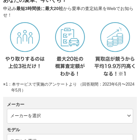
あなたの愛車、今いくら？
申込み
最短3時間後
に
最大20社
から愛車の査定結果をWebでお知ら
せ！
※1：本サービスで実施のアンケートより （回答期間：2023年6月〜2024
年5月）
メーカー
モデル