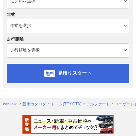
年式
走行距離
見積りスタート
carview!
新車カタログ
トヨタ(TOYOTA)
アルファード
ユーザーレ