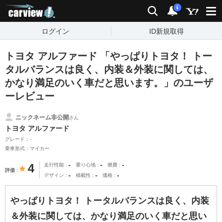
carview!
検索
通知
i
ログイン
ID新規取得
トヨタ アルファード 「やっぱりトヨタ！ トー
タルバランスは良く、内装＆外装に関しては、
かなり満足のいく車だと思います。」のユーザ
ーレビュー
ニックネーム非公開
さん
トヨタ アルファード
グレード：-
乗車形式：マイカー
-
-
-
4
走行性能
乗り心地
燃費
評価
-
-
-
デザイン
積載性
価格
やっぱりトヨタ！ トータルバランスは良く、内装
＆外装に関しては、かなり満足のいく車だと思い