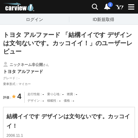
carview!
検索
通知
i
ログイン
ID新規取得
トヨタ アルファード 「結構イイです デザイン
は文句ないです。カッコイイ！」のユーザーレ
ビュー
ニックネーム非公開
さん
トヨタ アルファード
グレード：-
乗車形式：マイカー
-
-
-
4
走行性能
乗り心地
燃費
評価
-
-
-
デザイン
積載性
価格
結構イイです デザインは文句ないです。カッコイ
イ！
2006.11.1