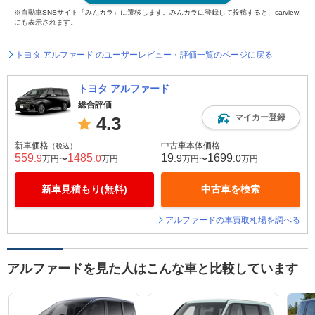
※自動車SNSサイト「みんカラ」に遷移します。みんカラに登録して投稿すると、carview!
にも表示されます。
トヨタ アルファード のユーザーレビュー・評価一覧のページに戻る
トヨタ アルファード
総合評価
マイカー登録
4.3
新車価格
中古車本体価格
（税込）
559
1485
19
1699
.9
.0
.9
.0
万円〜
万円
万円〜
万円
新車見積もり(無料)
中古車を検索
アルファードの車買取相場を調べる
アルファードを見た人はこんな車と比較しています