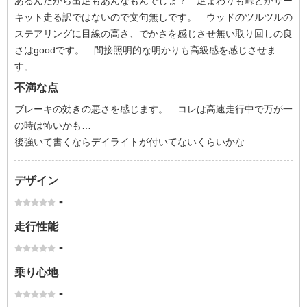
あるんだから出足もあんなもんでしょ？ 足まわりも峠とかサー
キット走る訳ではないので文句無しです。 ウッドのツルツルの
ステアリングに目線の高さ、でかさを感じさせ無い取り回しの良
さはgoodです。 間接照明的な明かりも高級感を感じさせま
す。
不満な点
ブレーキの効きの悪さを感じます。 コレは高速走行中で万が一
の時は怖いかも…
後強いて書くならデイライトが付いてないくらいかな…
デザイン
-
走行性能
-
乗り心地
-