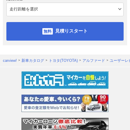
見積りスタート
carview!
新車カタログ
トヨタ(TOYOTA)
アルファード
ユーザーレ