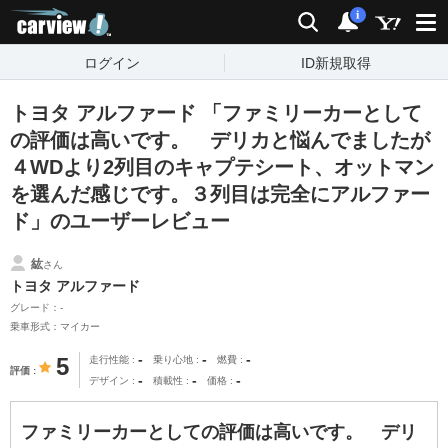
carview!
検索
通知
i
ログイン
ID新規取得
トヨタ アルファード 「ファミリーカーとして
の評価は高いです。 デリカと悩んでましたが
４WDより2列目のキャプテシート、オットマン
を選んだ感じです。３列目は完全にアルファー
ド」のユーザーレビュー
紘
さん
トヨタ アルファード
グレード：-
乗車形式：マイカー
-
-
-
5
走行性能
乗り心地
燃費
評価
-
-
-
デザイン
積載性
価格
ファミリーカーとしての評価は高いです。 デリ