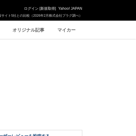
ログイン
[
新規取得
]
Yahoo! JAPAN
サイト5社との比較（2026年2月株式会社プラグ調べ）
オリジナル記事
マイカー