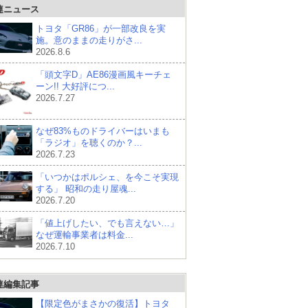
連ニュース
トヨタ「GR86」が一部改良を実
施。意のままの走りがさ...
2026.8.6
「頭文字D」AE86漫画風キーチェ
ーン!! 大好評につ...
2026.7.27
なぜ83%ものドライバーはいまも
「ラジオ」を聴くのか？...
2026.7.23
「いつかはポルシェ、を今こそ実現
する」 昭和の走り屋魂...
2026.7.20
「値上げしたい、でも言えない…」
なぜ運輸事業者は料金...
2026.7.10
連編集記事
【限定色がまさかの復活】トヨタ