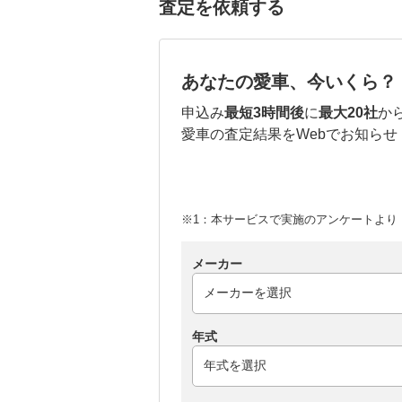
査定を依頼する
あなたの愛車、今いくら？
申込み
最短3時間後
に
最大20社
か
愛車の査定結果をWebでお知らせ
※1：本サービスで実施のアンケートより （
メーカー
年式