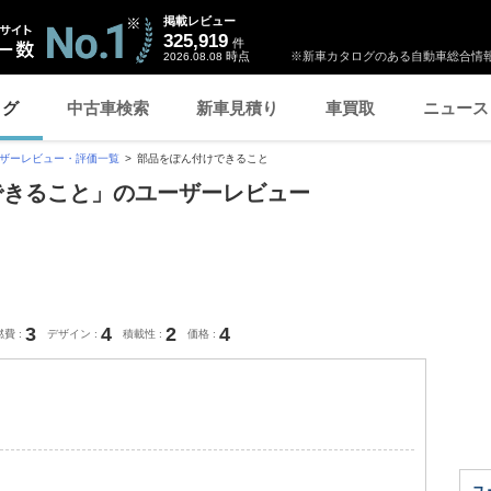
掲載レビュー
325,919
件
時点
※新車カタログのある自動車総合情報
2026.08.08
ログ
中古車検索
新車見積り
車買取
ニュース
ザーレビュー・評価一覧
部品をぽん付けできること
けできること」のユーザーレビュー
3
4
2
4
燃費
デザイン
積載性
価格