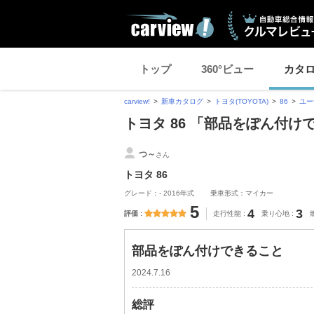
トップ
360°ビュー
カタ
carview!
新車カタログ
トヨタ(TOYOTA)
86
ユー
トヨタ 86 「部品をぽん付
つ～
さん
トヨタ 86
グレード：- 2016年式
乗車形式：マイカー
5
4
3
評価
走行性能
乗り心地
部品をぽん付けできること
2024.7.16
総評