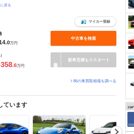
ジに戻る
マイカー登録
格
中古車を検索
14
.0
万円
込）
新車見積もりスタート
358
.6
〜
万円
86の車買取相場を調べる
しています
ca
Nex