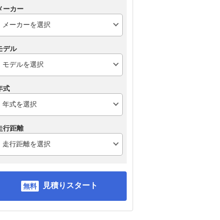
メーカー
モデル
年式
走行距離
見積りスタート