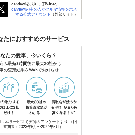
carview!公式X（旧Twitter）
carview!の中の人がクルマ情報をポス
トする公式アカウント
（外部サイト）
シボレー コルベット ク
レクサス LC
シ
ーペ
なたにおすすめのサービス
あなたの愛車、今いくら？
込み
最短3時間後
に
最大20社
から
車の査定結果をWebでお知らせ！
1：本サービスで実施のアンケートより （回
答期間：2023年6月〜2024年5月）