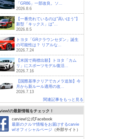
「GR86」一部改良。ソ...
2026.8.6
【一番売れているのは"高いほう"】
新型「キックス」は"...
2026.8.5
トヨタ「GRクラウンセダン」誕生
の可能性は？ リアルな...
2026.7.24
【米国で商標出願】トヨタ「カム
リ」にスポーツモデル復活...
2026.7.16
【国際基準クリアでカメラ追加】今
月から新ルール適用の改...
2026.7.13
関連記事をもっと見る
rview!の最新情報をチェック！
carview!公式Facebook
最新のクルマ情報をお届けするcarvie
w!オフィシャルページ
（外部サイト）