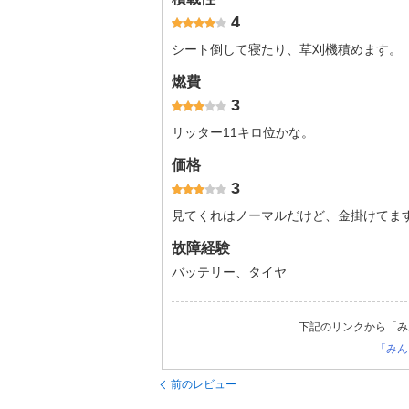
4
シート倒して寝たり、草刈機積めます。
燃費
3
リッター11キロ位かな。
価格
3
見てくれはノーマルだけど、金掛けてま
故障経験
バッテリー、タイヤ
下記のリンクから「み
「みん
前のレビュー