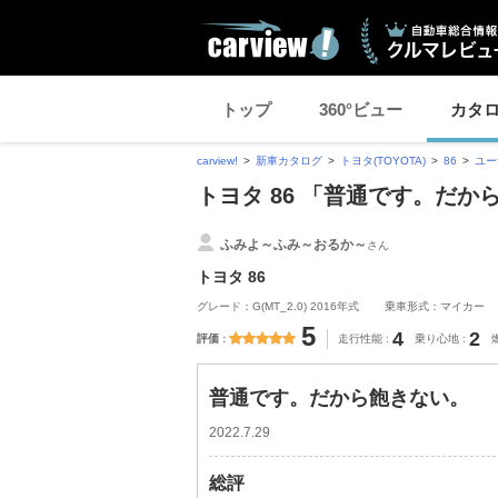
トップ
360°ビュー
カタ
carview!
新車カタログ
トヨタ(TOYOTA)
86
ユー
トヨタ 86 「普通です。だ
ふみよ～ふみ～おるか～
さん
トヨタ 86
グレード：G(MT_2.0) 2016年式
乗車形式：マイカー
5
4
2
評価
走行性能
乗り心地
普通です。だから飽きない。
2022.7.29
総評