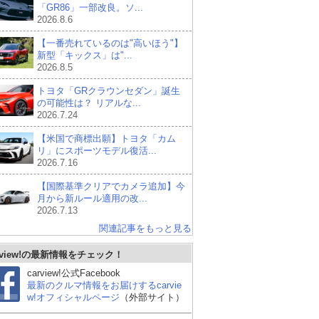
「GR86」一部改良。ソ...
2026.8.6
【一番売れているのは"高いほう"】
新型「キックス」は"...
2026.8.5
トヨタ「GRクラウンセダン」誕生
の可能性は？ リアルな...
2026.7.24
【米国で商標出願】トヨタ「カム
リ」にスポーツモデル復活...
2026.7.16
【国際基準クリアでカメラ追加】今
月から新ルール適用の改...
2026.7.13
関連記事をもっと見る
rview!の最新情報をチェック！
carview!公式Facebook
最新のクルマ情報をお届けするcarvie
w!オフィシャルページ
（外部サイト）