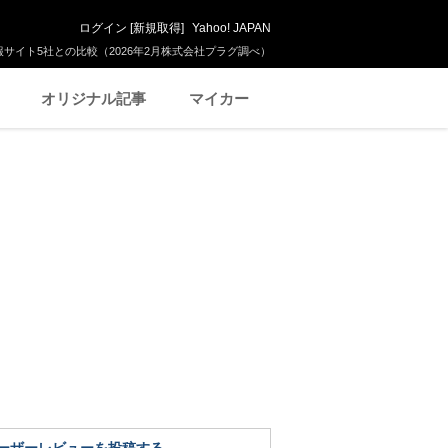
ログイン
[
新規取得
]
Yahoo! JAPAN
サイト5社との比較（2026年2月株式会社プラグ調べ）
オリジナル記事
マイカー