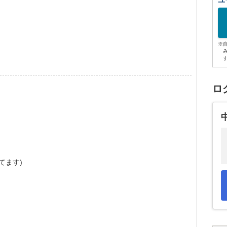
ユ
。
※
ロ
てます)