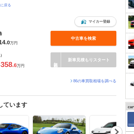
ジに戻る
マイカー登録
格
中古車を検索
14
.0
万円
込）
新車見積もりスタート
358
.6
〜
万円
86の車買取相場を調べる
しています
ca
Nex