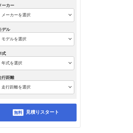
メーカー
モデル
年式
走行距離
見積りスタート