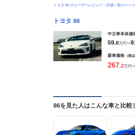
トヨタ 86 のユーザーレビュー・評価一覧のペー
トヨタ 86
中古車本体価
59
9
.8
万円
〜
新車価格
（税
267
.2
万円
86を見た人はこんな車と比較