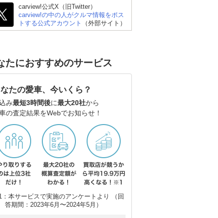
carview!公式X（旧Twitter）
carview!の中の人がクルマ情報をポス
トする公式アカウント
（外部サイト）
シボレー コルベット ク
レクサス LC
シ
ーペ
なたにおすすめのサービス
あなたの愛車、今いくら？
込み
最短3時間後
に
最大20社
から
車の査定結果をWebでお知らせ！
1：本サービスで実施のアンケートより （回
答期間：2023年6月〜2024年5月）