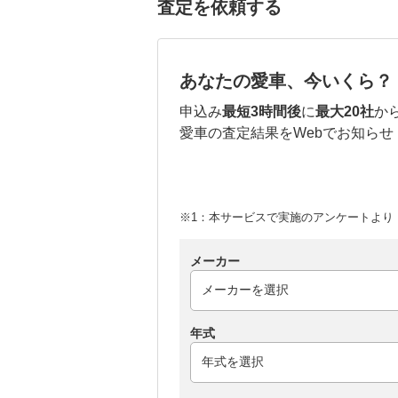
査定を依頼する
あなたの愛車、今いくら？
申込み
最短3時間後
に
最大20社
か
愛車の査定結果をWebでお知らせ
※1：本サービスで実施のアンケートより （
メーカー
年式