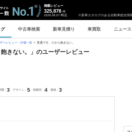
掲載レビュー
325,876
件
時点
※新車カタログのある自動車総合情報
2026.08.07
ログ
中古車検索
新車見積り
車買取
ニュース
ザーレビュー・評価一覧
普通です。だから飽きない。
から飽きない。」のユーザーレビュー
3
5
4
3
燃費
デザイン
積載性
価格