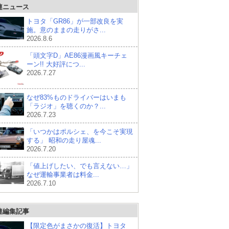
連ニュース
トヨタ「GR86」が一部改良を実
施。意のままの走りがさ...
2026.8.6
「頭文字D」AE86漫画風キーチェ
ーン!! 大好評につ...
2026.7.27
なぜ83%ものドライバーはいまも
「ラジオ」を聴くのか？...
2026.7.23
「いつかはポルシェ、を今こそ実現
する」 昭和の走り屋魂...
2026.7.20
「値上げしたい、でも言えない…」
なぜ運輸事業者は料金...
2026.7.10
連編集記事
【限定色がまさかの復活】トヨタ