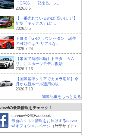
「GR86」一部改良。ソ...
2026.8.6
【一番売れているのは"高いほう"】
新型「キックス」は"...
2026.8.5
トヨタ「GRクラウンセダン」誕生
の可能性は？ リアルな...
2026.7.24
【米国で商標出願】トヨタ「カム
リ」にスポーツモデル復活...
2026.7.16
【国際基準クリアでカメラ追加】今
月から新ルール適用の改...
2026.7.13
関連記事をもっと見る
rview!の最新情報をチェック！
carview!公式Facebook
最新のクルマ情報をお届けするcarvie
w!オフィシャルページ
（外部サイト）