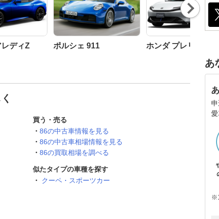
Nex
t
アレディZ
ポルシェ 911
ホンダ プレリュード
あ
しく
申
愛
買う・売る
86の中古車情報を見る
86の中古車相場情報を見る
86の買取相場を調べる
似たタイプの車種を探す
クーペ・スポーツカー
※