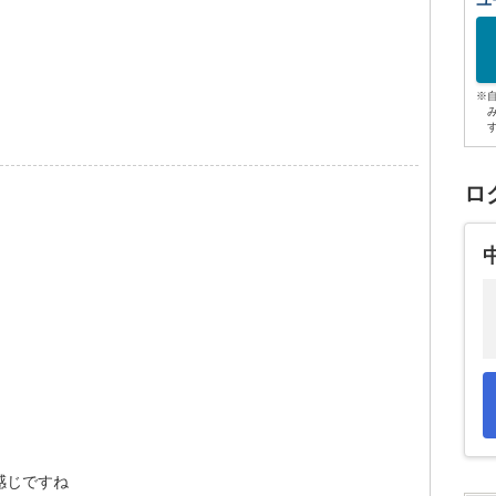
ユ
※
ロ
感じですね