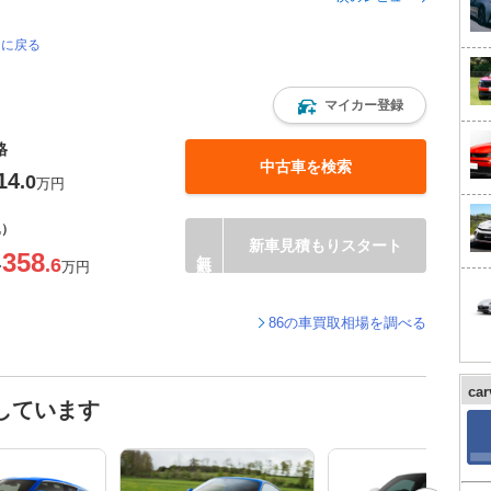
ジに戻る
マイカー登録
格
中古車を検索
14
.0
万円
込）
新車見積もりスタート
358
.6
〜
万円
86の車買取相場を調べる
ca
しています