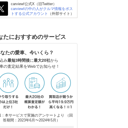
carview!公式X（旧Twitter）
carview!の中の人がクルマ情報をポス
トする公式アカウント
（外部サイト）
シボレー コルベット ク
レクサス LC
シ
ーペ
なたにおすすめのサービス
あなたの愛車、今いくら？
込み
最短3時間後
に
最大20社
から
車の査定結果をWebでお知らせ！
1：本サービスで実施のアンケートより （回
答期間：2023年6月〜2024年5月）