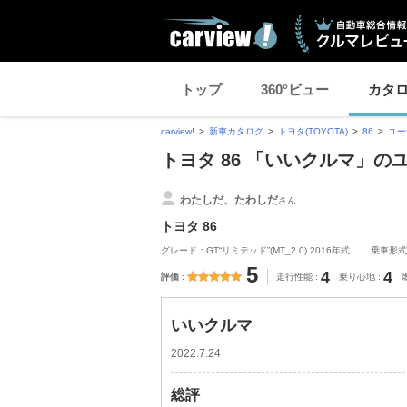
トップ
360°ビュー
カタ
carview!
新車カタログ
トヨタ(TOYOTA)
86
ユー
トヨタ 86 「いいクルマ」の
わたしだ、たわしだ
さん
トヨタ 86
グレード：GT“リミテッド”(MT_2.0) 2016年式
乗車形式
5
4
4
評価
走行性能
乗り心地
いいクルマ
2022.7.24
総評