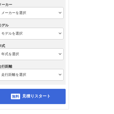
メーカー
モデル
年式
走行距離
見積りスタート