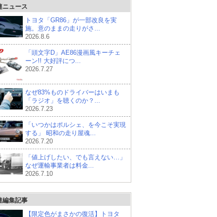
連ニュース
トヨタ「GR86」が一部改良を実
施。意のままの走りがさ...
2026.8.6
「頭文字D」AE86漫画風キーチェ
ーン!! 大好評につ...
2026.7.27
なぜ83%ものドライバーはいまも
「ラジオ」を聴くのか？...
2026.7.23
「いつかはポルシェ、を今こそ実現
する」 昭和の走り屋魂...
2026.7.20
「値上げしたい、でも言えない…」
なぜ運輸事業者は料金...
2026.7.10
連編集記事
【限定色がまさかの復活】トヨタ