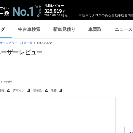
掲載レビュー
325,919
件
時点
※新車カタログのある自動車総合情報
2026.08.08
ログ
中古車検索
新車見積り
車買取
ニュース
ザーレビュー・評価一覧
いいクルマ
ユーザーレビュー
：その他
4
4
4
4
燃費
デザイン
積載性
価格