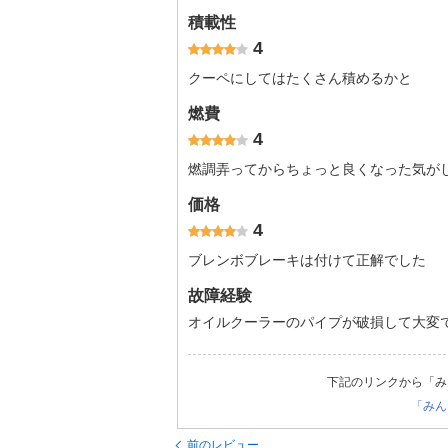
積載性
4
クーペにしてはたくさん積めるかと
燃費
4
燃調弄ってからちょっと良くなった気が
価格
4
ブレンボブレーキは付けて正解でした
故障経験
オイルクーラーのパイプが破損して大変
下記のリンクから「み
「みん
前のレビュー