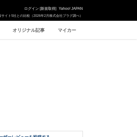
ログイン
[
新規取得
]
Yahoo! JAPAN
サイト5社との比較（2026年2月株式会社プラグ調べ）
オリジナル記事
マイカー