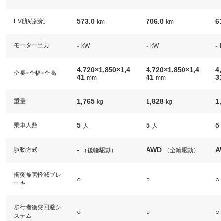
573.0
706.0
6
EV航続距離
km
km
-
-
-
モーター出力
kW
kW
4,720×1,850×1,4
4,720×1,850×1,4
4
全長×全幅×全高
41
41
3
mm
mm
1,765
1,828
1
重量
kg
kg
5
5
5
乗車人数
人
人
-
AWD
A
駆動方式
（後輪駆動）
（全輪駆動）
衝突被害軽減ブレ
○
○
○
ーキ
歩行者衝突回避シ
○
○
○
ステム