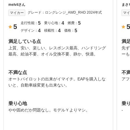
melvilさん
まさ
グレード：
ロングレンジ_AWD_RHD 2024年式
マイカー
マ
5
4
5
走行性能：
乗り心地：
燃費：
5
4
4
5
デザイン：
積載性：
価格：
満足している点
満
上質、安い、楽しい、レスポンス最高、ハンドリング
先ず
最高、給油不要、オイル交換不要、静か、快適。
ーも
不満な点
不
オートパイロットの出来がイマイチ。EAPを購入しな
アフ
いと、自動車線変更も出来ない。
乗り心地
乗
やや固めだか問題なし。モデルＹよりマシ。
-