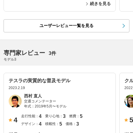
続きを見る
ユーザーレビュー一覧を見る
専門家レビュー
3件
モデル3
テスラの実質的な普及モデル
ク
2023.2.19
2022
西村 直人
交通コメンテーター
年式：
2019年5月〜モデル
4
3
5
走行性能：
乗り心地：
燃費：
4
4
5
3
デザイン：
積載性：
価格：