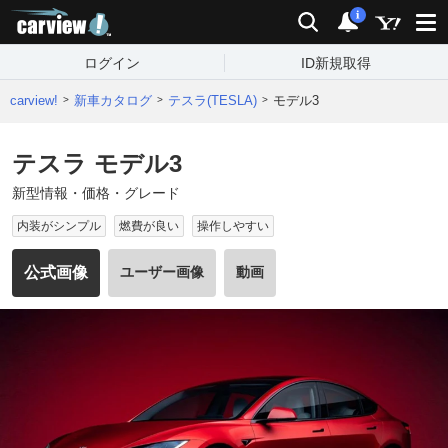
carview!
検索
通知
i
ログイン
ID新規取得
carview!
新車カタログ
テスラ(TESLA)
モデル3
テスラ モデル3
新型情報・価格・グレード
内装がシンプル
燃費が良い
操作しやすい
公式画像
ユーザー画像
動画