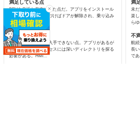
満足している点
満
BEVを身近な存在にした点だ。アプリをインストール
未だ
したスマホ片手に近づけばドアが解除され、乗り込み
楽し
ブレーキペダルを...
らゆ
不満な点
不
欲しい情報がすぐに入手できない点。アプリがあるが
航続
求める情報へのアクセスには深いディレクトリを探る
長い
必要がある。HMI...
であ
乗り心地
乗
大きくて重量のかさむリチウムイオンバッテリーを床
スー
下全面にしきつめている。容量は90kWhほどだろうか
おお
ら補機類まで含...
じは
続きを見る
専門家レビュー一覧を見る