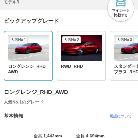
モデル3
マイカー
と
比較
する
ピックアップグレード
人気No.1
人気No.2
人気No.3
ロングレンジ_RHD_
RWD_RHD
スタンダー
AWD
プラス_RH
ロングレンジ_RHD_AWD
人気No.1のグレード
基本情報
用語について
全高
1,443mm
全長
4,694mm