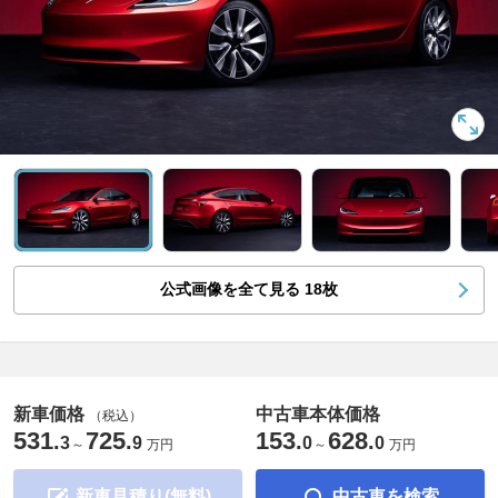
公式画像を全て見る
18
枚
新車価格
中古車本体価格
（税込）
531
725
153
628
.
.
.
.
3
9
0
0
～
万円
～
万円
新車見積り(無料)
中古車を検索