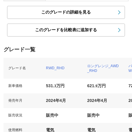
このグレードの詳細を見る
このグレードを比較表に追加する
グレード一覧
ロングレンジ_AWD
パ
グレード名
RWD_RHD
_RHD
W
531.
万円
621.
万円
7
新車価格
3
9
2024年4月
2024年4月
2
発売年月
販売中
販売中
販売状況
電気
電気
使用燃料