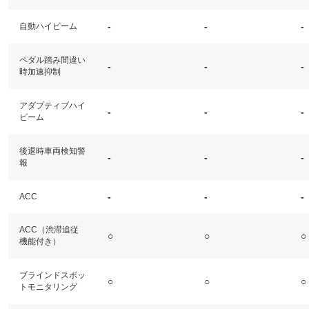
-
-
-
自動ハイビーム
ペダル踏み間違い
-
-
-
時加速抑制
アダプティブハイ
-
-
-
ビーム
後退時車両検知警
-
-
-
報
-
-
-
ACC
ACC（渋滞追従
○
○
○
機能付き）
ブラインドスポッ
○
○
○
トモニタリング