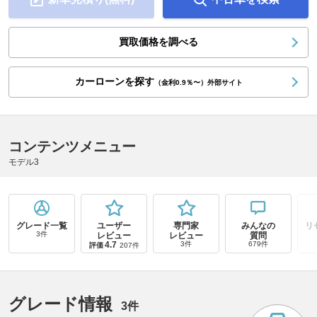
買取価格を調べる
カーローンを探す
（金利0.9％〜）外部サイト
コンテンツメニュー
モデル3
グレード一覧
ユーザー
専門家
みんなの
リ
3件
レビュー
レビュー
質問
4.7
3件
679件
評価
207件
グレード情報
3件