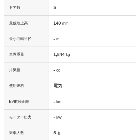
5
ドア数
140
最低地上高
mm
-
最小回転半径
m
1,844
車両重量
kg
-
排気量
cc
電気
使用燃料
-
EV航続距離
km
-
モーター出力
kW
5
乗車人数
名