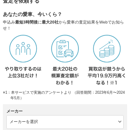
査定を依頼する
あなたの愛車、今いくら？
申込み
最短3時間後
に
最大20社
から愛車の査定結果をWebでお知ら
せ！
※1：本サービスで実施のアンケートより （回答期間：2023年6月〜2024
年5月）
メーカー