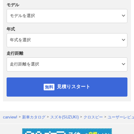
モデル
年式
走行距離
見積りスタート
carview!
新車カタログ
スズキ(SUZUKI)
クロスビー
ユーザーレビ