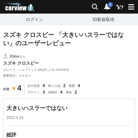
carview!
検索
通知
i
ログイン
ID新規取得
スズキ クロスビー 「大きいハスラーではな
い」のユーザーレビュー
Xblue
さん
スズキ クロスビー
グレード：ハイブリッド MX(AT_1.0) 2020年式
乗車形式：マイカー
4
2
4
4
走行性能
乗り心地
燃費
評価
3
4
2
デザイン
積載性
価格
大きいハスラーではない
2022.4.23
総評