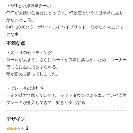
・6ATと小排気量ターボ
CVTが大嫌いな自分にとっては、AT設定というのは非常にあり
がたいところ。
6AT+1000ccターボ+マイルドハイブリッド、なかなかマニアッ
クな車。
不満な点
・足回りのセッティング
ロールが大きく、さらにシートが異常に柔らかいため、コーナー
毎に右に左に揺さぶられる。
妻が初めて酔ってしまった。
・ブレーキの違和感
一定の踏力で踏んでいても、シフトダウンによるエンブレや回生
ブレーキが介入してきて、効きが変化する。
デザイン
3