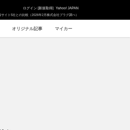
ログイン
[
新規取得
]
Yahoo! JAPAN
サイト5社との比較（2026年2月株式会社プラグ調べ）
オリジナル記事
マイカー