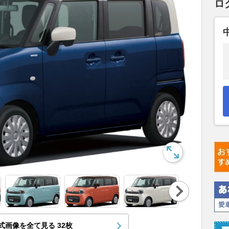
ロ
Nex
t
式画像を全て見る
32
枚