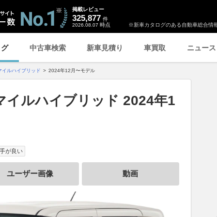
掲載レビュー
325,877
件
時点
※新車カタログのある自動車総合情報
2026.08.07
ログ
中古車検索
新車見積り
車買取
ニュース
マイルハイブリッド
2024年12月〜モデル
イルハイブリッド 2024年1
手が良い
ユーザー画像
動画