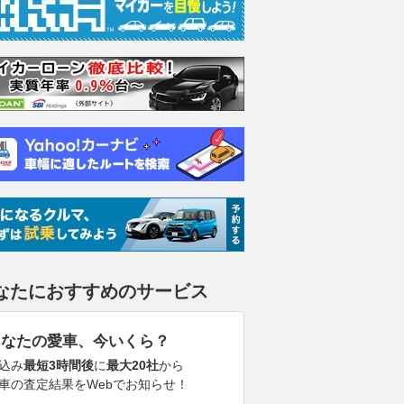
なたにおすすめのサービス
あなたの愛車、今いくら？
込み
最短3時間後
に
最大20社
から
車の査定結果をWebでお知らせ！