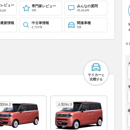
ーレビュー
専門家レビュー
みんなの質問
3件
35,814件
51件
の最新情報
中古車情報
関連車種
2,737件
5件
※
マイカー
と
比較
する
気No.2
人気No.3