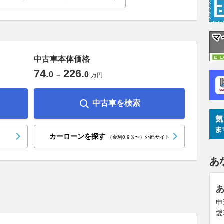
中古車本体価格
74
.
226
.
0
0
～
万円
中古車を検索
カーローンを探す
（金利0.9％〜）外部サイト
あ
申
愛