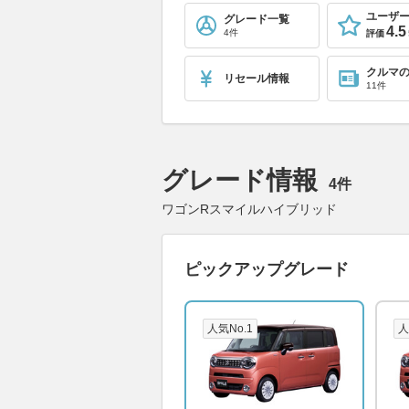
ユーザ
グレード一覧
4.5
4件
評価
クルマ
リセール情報
11件
グレード情報
4件
ワゴンRスマイルハイブリッド
ピックアップグレード
人気No.1
人