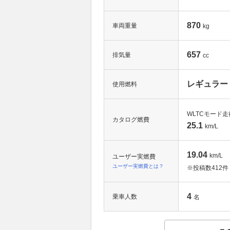
870
車両重量
kg
657
排気量
cc
レギュラー
使用燃料
WLTCモード走
カタログ燃費
25.1
km/L
19.04
km/L
ユーザー実燃費
ユーザー実燃費とは？
※投稿数
412件
4
乗車人数
名