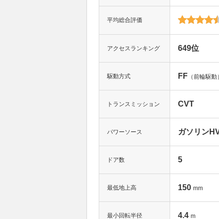
平均総合評価
649位
アクセスランキング
FF
駆動方式
（前輪駆動
CVT
トランスミッション
ガソリンHV(
パワーソース
5
ドア数
150
最低地上高
mm
4.4
最小回転半径
m