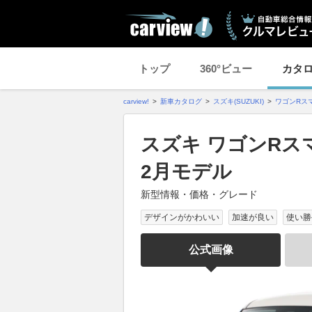
トップ
360°ビュー
カタ
carview!
新車カタログ
スズキ(SUZUKI)
ワゴンRス
スズキ ワゴンRスマ
2月モデル
新型情報・価格・グレード
デザインがかわいい
加速が良い
使い勝
公式画像