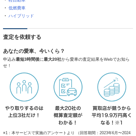
軽自動車
低燃費車
ハイブリッド
査定を依頼する
あなたの愛車、今いくら？
申込み
最短3時間後
に
最大20社
から愛車の査定結果をWebでお知ら
せ！
※1：本サービスで実施のアンケートより （回答期間：2023年6月〜2024