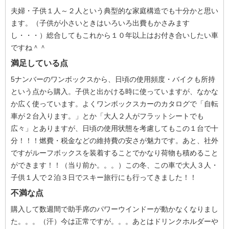
夫婦・子供１人～２人という典型的な家庭構造でも十分かと思い
ます。（子供が小さいときはいろいろ出費もかさみます
し・・・）総合してもこれから１０年以上はお付き合いしたい車
ですね＾＾
満足している点
5ナンバーのワンボックスから、日頃の使用頻度・バイクも所持
という点から購入。子供と出かける時に使っていますが、なかな
か広く使っています。よくワンボックスカーのカタログで「自転
車が２台入ります。」とか「大人２人がフラットシートでも
広々」とありますが、日頃の使用状態を考慮してもこの１台で十
分！！！燃費・税金などの維持費の安さが魅力です。あと、社外
ですがルーフボックスを装着することでかなり荷物も積めること
ができます！！（当り前か。。。）この冬、この車で大人３人・
子供１人で２泊３日でスキー旅行にも行ってきました！！
不満な点
購入して数週間で助手席のパワーウインドーが動かなくなりまし
た。。。（汗）今は正常ですが。。。あとはドリンクホルダーや