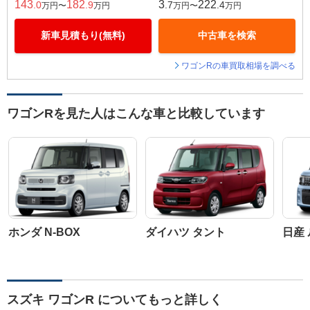
143
182
3
222
.0
.9
.7
.4
万円〜
万円
万円〜
万円
新車見積もり(無料)
中古車を検索
ワゴンRの車買取相場を調べる
ワゴンRを見た人はこんな車と比較しています
ホンダ N-BOX
ダイハツ タント
日産
スズキ ワゴンR についてもっと詳しく