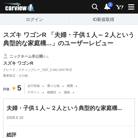
carview!
検索
通知
i
ログイン
ID新規取得
スズキ ワゴンR 「夫婦・子供１人～２人という
典型的な家庭構...」のユーザーレビュー
ニックネーム非公開
さん
スズキ ワゴンR
グレード：スティングレー_T(AT_0.66) 2007年式
乗車形式：その他
-
-
-
5
走行性能
乗り心地
燃費
評価
-
-
-
デザイン
積載性
価格
夫婦・子供１人～２人という典型的な家庭構...
2008.6.16
総評