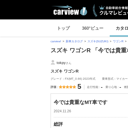
トップ
360°ビュー
カタ
carview!
新車カタログ
スズキ(SUZUKI)
ワゴンR
スズキ ワゴンR 「今では貴
tokpy
さん
スズキ ワゴンR
グレード：FX(MT_0.66) 2023年式
乗車形式：マイカー
5
-
-
評価
走行性能
乗り心地
燃
今では貴重なMT車です
2024.11.26
総評