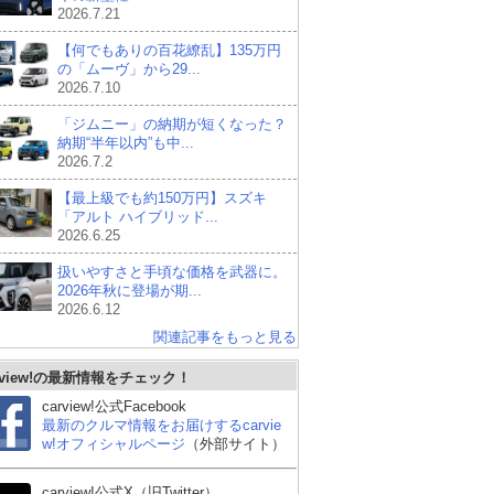
2026.7.21
【何でもありの百花繚乱】135万円
の「ムーヴ」から29...
2026.7.10
「ジムニー」の納期が短くなった？
納期“半年以内”も中...
2026.7.2
【最上級でも約150万円】スズキ
「アルト ハイブリッド...
2026.6.25
扱いやすさと手頃な価格を武器に。
2026年秋に登場が期...
2026.6.12
関連記事をもっと見る
rview!の最新情報をチェック！
carview!公式Facebook
最新のクルマ情報をお届けするcarvie
w!オフィシャルページ
（外部サイト）
carview!公式X（旧Twitter）