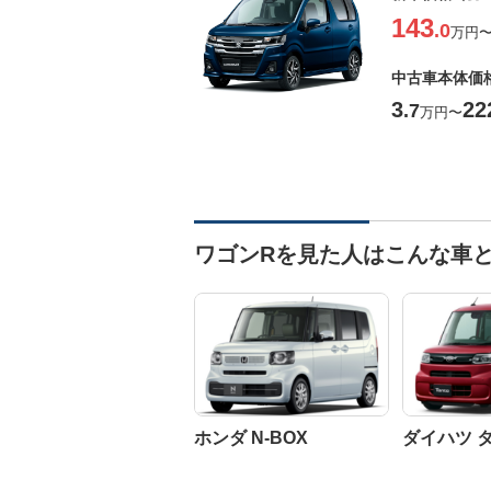
143
.0
万円
中古車本体価
3
22
.7
万円
〜
ワゴンRを見た人はこんな車
ホンダ N-BOX
ダイハツ 