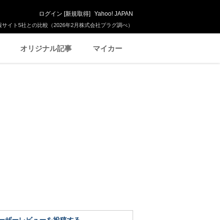
ログイン
[
新規取得
]
Yahoo! JAPAN
サイト5社との比較（2026年2月株式会社プラグ調べ）
オリジナル記事
マイカー