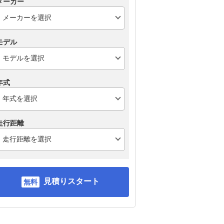
メーカー
モデル
年式
走行距離
見積りスタート