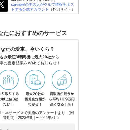
carview!の中の人がクルマ情報をポス
トする公式アカウント
（外部サイト）
なたにおすすめのサービス
あなたの愛車、今いくら？
込み
最短3時間後
に
最大20社
から
車の査定結果をWebでお知らせ！
1：本サービスで実施のアンケートより （回
ホンダ N-BOXカスタム
三菱 デリカミニ
ダ
答期間：2023年6月〜2024年5月）
ム