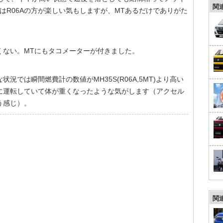
関
はR06Aの方が楽しい気もしますが、MTあるだけでありがた
くない。MTにもタコメーターが付きました。
では瞬間燃費計の数値がMH35S(R06A,5MT)より高い
に運転していて体が重くなったような気がします（アクセル
う感じ）。
関