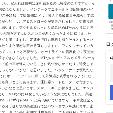
ユ
変わりました。変われば最初は違和感あるのは毎度のことですが，そ
R06Dになりました。インテークマニホールド（吸気側のパイ
気ガスを冷却して吸気側に戻し，吸入する酸素量を減らして燃
スが心配），ボア＆ストロークが変更されました。街乗り運
※
と思います。アクセルをしっかり踏み込めばそれなりに力強
セルの踏み方ではレスポンスが悪くなったように感じました
ラグを感じますし，定速走行時も燃料を減らそうとする＝パ
ロ
れたらまた感想は変わる気もします）。ワンタッチウインカ
なって，ちょっと不便かも。オートライトの義務化で，夜間走
拶はできなくなりました。MTなのにデュアルカメラブレーキ
って前の車が進んでいることに気づかなかったり，追突しそ
あってもいいかな，と思いました。バックソナーは便利だな
のようにオートエアコンに戻って外気温が表示されるようになっ
にも良いところあります。運転席シートヒーターが付きまし
多いかなとは思います。スマートキーが付きました。エンジ
り，MTなのにAT化しているような気になりました。高速
MH85S（いずれも5MT）と乗り継いでいますが，ギヤ比は全く
いる分，登り坂や高速巡行ではパワーダウンを感じます。走
感じで、ギヤが高い状態で速度を落としても結構粘ってノッキ