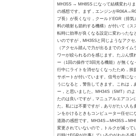
MH35S → MH85S になって結構
の感想です。まず，エンジンがR06A→
プ長）が長くなり，クールドEGR（排
料の噴射も節約する機構）が付いて（ス
転時に効率が良くなる設定に変わったな
いのですが，MH35Sと同じようなアク
（アクセル踏んで力が出るまでのタイム
ワーが絞られるのを感じます。たぶん慣
ー（1回の操作で3回光る機能）が無く
行中にライトを消せなくなったため，挨
サポートが付いています。信号が青にな
うになると，警告してきます。これは，
ー，と思いました。MH34S（5MT）
たのは良いですが，マニュアルエアコン
た。私には不要ですが，ありがたい人も
ンをかけるときもコンピューター任せにな
道路の感想です。MH34S→MH35S→
変更されていないので，トルクが減って
行時はEGRが仕事しているのがわかる