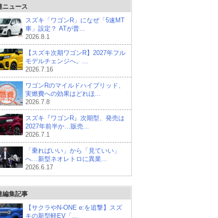
連ニュース
スズキ「ワゴンR」になぜ「5速MT
車」設定？ ATが普...
2026.8.1
【スズキ次期ワゴンR】2027年フル
モデルチェンジへ。...
2026.7.16
ワゴンRのマイルドハイブリッド、
実燃費への効果はどれほ...
2026.7.8
スズキ『ワゴンR』次期型、発売は
2027年前半か…販売...
2026.7.1
「乗ればいい」から「見ていい」
へ…新型ネオレトロに異業...
2026.6.17
連編集記事
【サクラやN-ONE e:を追撃】スズ
キの新型軽EV「...