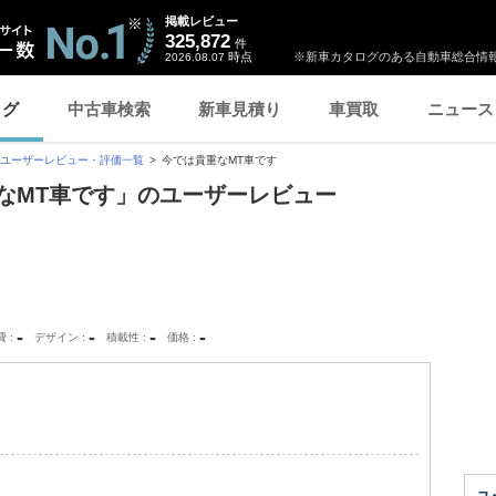
掲載レビュー
325,872
件
時点
※新車カタログのある自動車総合情報
2026.08.07
ログ
中古車検索
新車見積り
車買取
ニュース
ユーザーレビュー・評価一覧
今では貴重なMT車です
重なMT車です」のユーザーレビュー
-
-
-
-
費
デザイン
積載性
価格