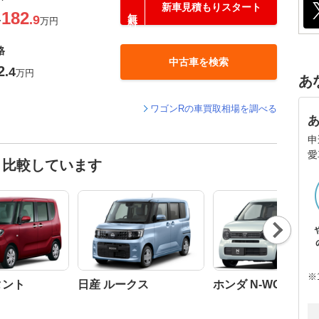
新車見積もりスタート
182
.9
〜
万円
格
中古車を検索
2
.4
万円
あ
ワゴンRの車買取相場を調べる
申
愛
と比較しています
Nex
t
※
タント
日産 ルークス
ホンダ N-WGN