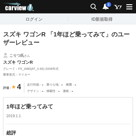
carview!
検索
通知
i
ログイン
ID新規取得
スズキ ワゴンR 「1年ほど乗ってみて」のユー
ザーレビュー
こりつ氏
さん
スズキ ワゴンR
グレード：FX_4WD(AT_0.66) 2008年式
乗車形式：マイカー
-
-
-
4
走行性能
乗り心地
燃費
評価
-
-
-
デザイン
積載性
価格
1年ほど乗ってみて
2019.1.1
総評