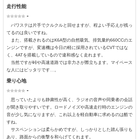
走行性能
-
パワステは片手でクルクルと回せますが、程よい手応えが残っ
てるのは良いですね。
また、搭載されるのはK6A型の自然吸気、排気量約660CCのエ
ンジンですが、変速機は今日の軽に採用されているCVTではな
く、4ATを搭載しているので違和感なく走れます。
当然ですが峠や高速道路では非力さが際立ちます。マイペース
な人にはピッタリです…。
乗り心地
-
思っていたよりも静粛性が高く、ラジオの音声や同乗者の会話
が聞き取りやすいです。ロードノイズや高速走行時のエンジンの
音が少し気になりますが、これ以上を軽自動車に求めるのは酷で
すね。
サスペンションは柔らかめですが、しっかりとした踏ん張りも
あり、路面からの衝撃を和らげてくれます。