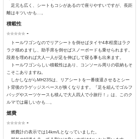
足元も広く、シートもコシがあるので座りやすいですが、長距
離はキツいかも…。
積載性
-
トールワゴンなのでリアシートを倒せばタイヤ4本程度はラク
ラク積めますし、助手席を倒せばスノーボードも乗せられます。
段差を埋めれば大人一人が足を伸ばして寝る事も出来ます。
トールワゴンらしい積載性はあり、コンソール周りの収納もそ
こそこありますね。
しかしながらMH23Sは、リアシートを一番後退させるとシー
ト背後のラゲッジスペースが狭くなります。『足を組んでゴルフ
バッグやスーツケースも積んで大人四人で小旅行！』は、このク
ルマでは厳しいかも…。
燃費
-
燃費計の表示では14km/Lとなっていました。