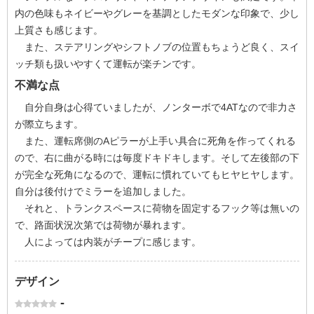
内の色味もネイビーやグレーを基調としたモダンな印象で、少し
上質さも感じます。
また、ステアリングやシフトノブの位置もちょうど良く、スイ
ッチ類も扱いやすくて運転が楽チンです。
不満な点
自分自身は心得ていましたが、ノンターボで4ATなので非力さ
が際立ちます。
また、運転席側のAピラーが上手い具合に死角を作ってくれる
ので、右に曲がる時には毎度ドキドキします。そして左後部の下
が完全な死角になるので、運転に慣れていてもヒヤヒヤします。
自分は後付けでミラーを追加しました。
それと、トランクスペースに荷物を固定するフック等は無いの
で、路面状況次第では荷物が暴れます。
人によっては内装がチープに感じます。
デザイン
-