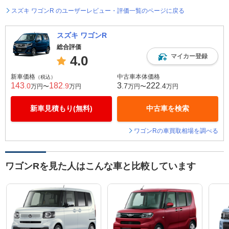
スズキ ワゴンR のユーザーレビュー・評価一覧のページに戻る
スズキ ワゴンR
総合評価
マイカー登録
4.0
新車価格
中古車本体価格
（税込）
143
182
3
222
.0
.9
.7
.4
万円〜
万円
万円〜
万円
新車見積もり(無料)
中古車を検索
ワゴンRの車買取相場を調べる
ワゴンRを見た人はこんな車と比較しています