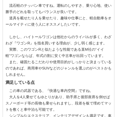
流石軽のテッパン車ですね。運転のしやすさ、乗り心地、使い
勝手のどれを取ってもバランスが良いです。
道具を載せたり人を乗せたり、趣味や仕事にと、軽自動車をオ
ールマイティに使う人にオススメしたいです。
しかし、ハイトールワゴンは他社からのライバルが多く、わざ
わざ『ワゴンR』を指名買いする理由が、少し弱く感じます。
実際、このワゴンRと似たような性能である某M社の“イイ
軽”ワゴンならば、年式の割に安く中古車が出回っています。
また、確固たるこだわりや使用目的がしっかりと決まっている
のであれば、商用車やSUVなどのジャンルを選ぶのがベストかも
しれません。
満足している点
この車の武器である、『快適な車内空間』ですね。
大人を4人乗せてもゆとりがあり、助手席と後部座席を倒せば
スノーボード等の長物も乗せられますし、段差を板で埋めてマッ
トを敷くと車中泊も可能です。
シンプルなエクステリア、インテリアデザインも満足です。車