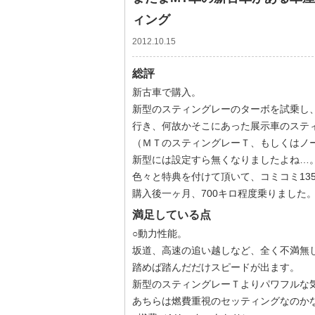
ィング
2012.10.15
総評
新古車で購入。
新型のスティングレーのターボを試乗し
行き、何故かそこにあった展示車のステ
（ＭＴのスティングレーＴ、もしくはノ
新型には設定すら無くなりましたよね…
色々と特典を付けて頂いて、コミコミ13
購入後一ヶ月、700キロ程度乗りました
満足している点
○動力性能。
坂道、高速の追い越しなど、全く不満無
踏めば踏んだだけスピードが出ます。
新型のスティングレーＴよりパワフルな
あちらは燃費重視のセッティングなのか