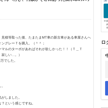
ユ
※
、見積等取った後、たまたまMT車の新古車がある車屋さんへ
ロ
ィングレーＴを購入。（＾＾；
ーマルのターボがあればそれが欲しかった！！（Ｔ＿Ｔ
。寂しい…。）
5万でした。
。
し。
気がしました。
な？という感じですね。