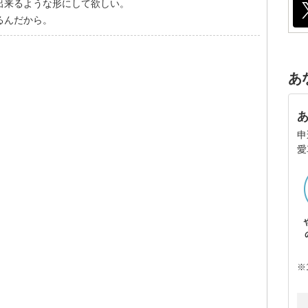
出来るような形にして欲しい。
るんだから。
あ
申
愛
※