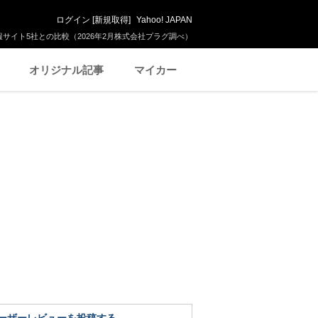
ログイン
[
新規取得
]
Yahoo! JAPAN
サイト5社との比較（2026年2月株式会社プラグ調べ）
オリジナル記事
マイカー