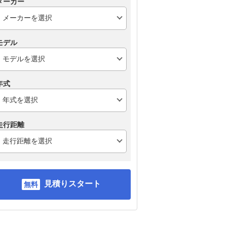
メーカー
モデル
年式
走行距離
見積りスタート