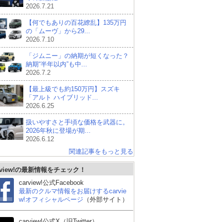
2026.7.21
【何でもありの百花繚乱】135万円
の「ムーヴ」から29...
2026.7.10
「ジムニー」の納期が短くなった？
納期“半年以内”も中...
2026.7.2
【最上級でも約150万円】スズキ
「アルト ハイブリッド...
2026.6.25
扱いやすさと手頃な価格を武器に。
2026年秋に登場が期...
2026.6.12
関連記事をもっと見る
rview!の最新情報をチェック！
carview!公式Facebook
最新のクルマ情報をお届けするcarvie
w!オフィシャルページ
（外部サイト）
carview!公式X（旧Twitter）