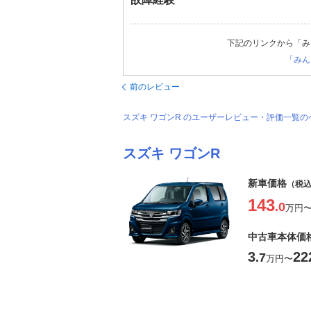
下記のリンクから「み
「みん
前のレビュー
スズキ ワゴンR のユーザーレビュー・評価一覧
スズキ ワゴンR
新車価格
（税
143
.0
万円
中古車本体価
3
22
.7
万円
〜