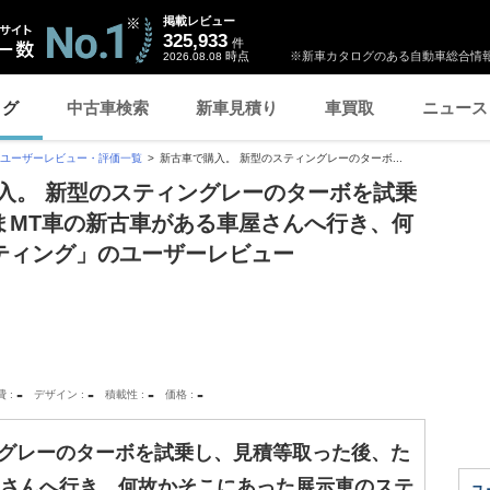
掲載レビュー
325,933
件
時点
※新車カタログのある自動車総合情報
2026.08.08
ログ
中古車検索
新車見積り
車買取
ニュース
ユーザーレビュー・評価一覧
新古車で購入。 新型のスティングレーのターボ...
購入。 新型のスティングレーのターボを試乗
まMT車の新古車がある車屋さんへ行き、何
ティング」のユーザーレビュー
-
-
-
-
費
デザイン
積載性
価格
ングレーのターボを試乗し、見積等取った後、た
屋さんへ行き、何故かそこにあった展示車のステ