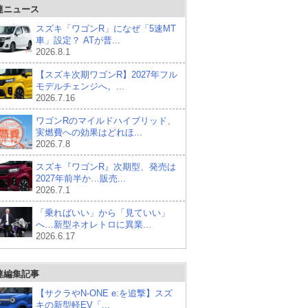
連ニュース
スズキ「ワゴンR」になぜ「5速MT
車」設定？ ATが普...
2026.8.1
【スズキ次期ワゴンR】2027年フル
モデルチェンジへ。...
2026.7.16
ワゴンRのマイルドハイブリッド、
実燃費への効果はどれほ...
2026.7.8
スズキ『ワゴンR』次期型、発売は
2027年前半か…販売...
2026.7.1
「乗ればいい」から「見ていい」
へ…新型ネオレトロに異業...
2026.6.17
連編集記事
【サクラやN-ONE e:を追撃】スズ
キの新型軽EV「...