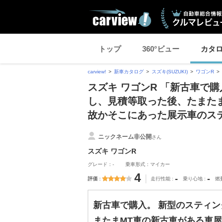
トップ
360°ビュー
カタ
carview!
新車カタログ
スズキ(SUZUKI)
ワゴンR
スズキ ワゴンR 「新古車で
し、見積等取った後、たまた
故かそこにあった展示車のス
ニックネーム非公開
さん
スズキ ワゴンR
グレード：-
乗車形式：マイカー
4
-
-
評価
走行性能
乗り心地
燃
新古車で購入。 新型のスティ
またまMT車の新古車がある車