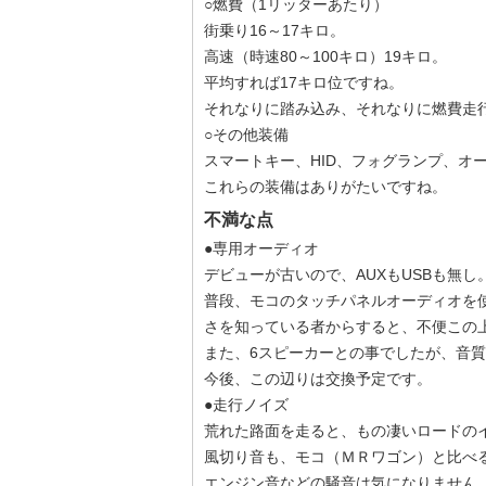
○燃費（1リッターあたり）
街乗り16～17キロ。
高速（時速80～100キロ）19キロ。
平均すれば17キロ位ですね。
それなりに踏み込み、それなりに燃費走
○その他装備
スマートキー、HID、フォグランプ、オ
これらの装備はありがたいですね。
不満な点
●専用オーディオ
デビューが古いので、AUXもUSBも無し
普段、モコのタッチパネルオーディオを
さを知っている者からすると、不便この
また、6スピーカーとの事でしたが、音
今後、この辺りは交換予定です。
●走行ノイズ
荒れた路面を走ると、もの凄いロードの
風切り音も、モコ（ＭＲワゴン）と比べ
エンジン音などの騒音は気になりません