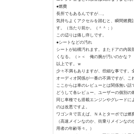
●燃費
長所でもあるんですが…。
気持ちよくアクセルを踏むと、瞬間燃費
す。（当たり前か。（＾＾；）
この辺りは痛し痒しです。
●シートなどの汚れ
シートが結構汚れます。またドアの内装
くなる。（＞＜ 俺の腕が汚いのかな？
以上です。ｗ
少々不満もありますが、些細な事です。
オーディオ関係が一番の不満ですが、こ
ここからは車のレビューとは関係無い話
どうして各レビュー、ユーザーの個別の
同じ車種でも搭載エンジンやグレードに
のは改悪ですよ。
ワゴンＲで言えば、ＮＡとターボでは燃
（高速メインなのか、街乗りメインなの
用者の年齢等々。）