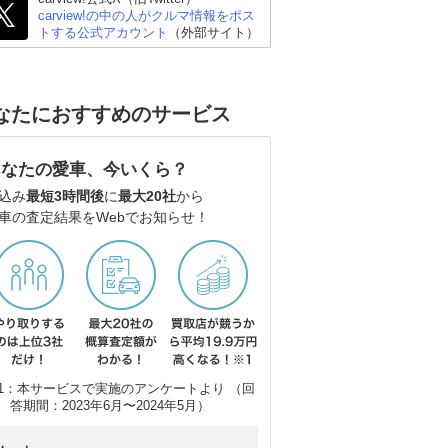
carview!の中の人がクルマ情報をポス
トする公式アカウント
（外部サイト）
なたにおすすめのサービス
あなたの愛車、今いくら？
込み
最短3時間後
に
最大20社
から
車の査定結果をWebでお知らせ！
1：本サービスで実施のアンケートより （回
答期間：2023年6月〜2024年5月）