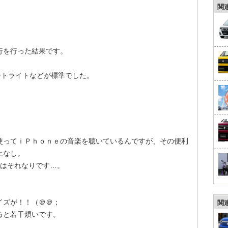
関
行を行った結果です。
ートライトなどが標準でした。
。
使ってｉＰｈｏｎｅの音楽を聴いているんですが、その便利
上なし。
質はそれなりです…。
イズが！！（＠＠；
関
ると若干煩いです。
。