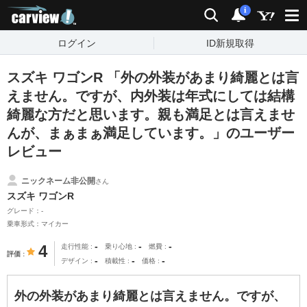
carview!
検索
通知
i
ログイン
ID新規取得
スズキ ワゴンR 「外の外装があまり綺麗とは言
えません。ですが、内外装は年式にしては結構
綺麗な方だと思います。親も満足とは言えませ
んが、まぁまぁ満足しています。」のユーザー
レビュー
ニックネーム非公開
さん
スズキ ワゴンR
グレード：-
乗車形式：マイカー
-
-
-
4
走行性能
乗り心地
燃費
評価
-
-
-
デザイン
積載性
価格
外の外装があまり綺麗とは言えません。ですが、