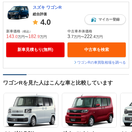
スズキ ワゴンR
総合評価
マイカー登録
4.0
新車価格
中古車本体価格
（税込）
143
182
3
222
.0
.9
.7
.4
万円〜
万円
万円〜
万円
新車見積もり(無料)
中古車を検索
ワゴンRの車買取相場を調べる
ワゴンRを見た人はこんな車と比較しています