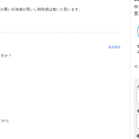
申
車重が重い分加速が悪いし軽快感は無いと思います。
愛
違反報告
ますか？
※
すから