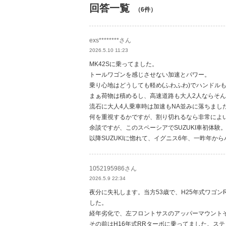
回答一覧
（6件）
exs********さん
2026.5.10 11:23
MK42Sに乗ってました。
トールワゴンを感じさせない加速とパワー。
乗り心地はどうしても軽め(ふわふわ)でハンドル
まぁ荷物は積めるし、高速道路も大人2人ならそ
流石に大人4人乗車時は加速もNA並みに落ちまし
何を重視するかですが、割り切れるなら非常によ
余談ですが、このスペーシアでSUZUKI車初体験
以降SUZUKIに惚れて、イグニス6年、一昨年か
1052195986さん
2026.5.9 22:34
夜分に失礼します。当方53歳で、H25年式ワゴン
した。
経年劣化で、左フロントサスのアッパーマウント
その前はH16年式RRターボに乗ってました。ス