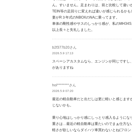
ん。すいません。足まわりは、前と比較して違い
TEIN等の足回りに変えれば違いが感じられるか
妻がR３年式のNBOXのNAに乗ってます。
車体の剛性感やサスのしっかり感が、私のMH34
以上長々と失礼しました。
b2f377b20さん
2026.5.9 17:13
スペーシアカスタムなら、エンジンが同じですし
がありますね
hol********さん
2026.5.9 07:20
最近の軽自動車だと出だしは更に軽いと感じますが
じないかも。
乗り心地はしっかり感にしっとり感入るようになり
重さは…最近の軽自動車は重たいのでまぁ仕方な
軽さが欲しいならダイハツ車買わないとね(フロン