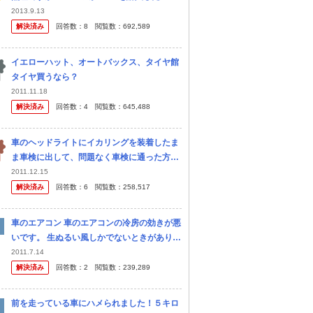
思い始めました。 頑張って真面目に生きてい
2013.9.13
るので、夢見させて下さい。 しかし外車だと
解決済み
回答数：
8
閲覧数：
692,589
維持費が大変という噂も聞...
イエローハット、オートバックス、タイヤ館
タイヤ買うなら？
2011.11.18
解決済み
回答数：
4
閲覧数：
645,488
車のヘッドライトにイカリングを装着したま
ま車検に出して、問題なく車検に通った方い
ますか？ オークションにて購入した純正加工
2011.12.15
のヘッドライトを装着して車検に出したら通
解決済み
回答数：
6
閲覧数：
258,517
らないと言われ、急遽、予備として...
車のエアコン 車のエアコンの冷房の効きが悪
いです。 生ぬるい風しかでないときがありま
す。 何が原因でしょうか？ 車種はワゴンR F
2011.7.14
X-Sリミテッド 走行4.7kです。
解決済み
回答数：
2
閲覧数：
239,289
前を走っている車にハメられました！５キロ