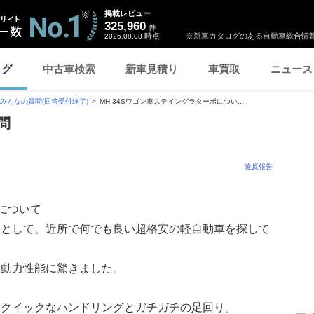
掲載レビュー
325,960
件
時点
※新車カタログのある自動車総合情報
2026.08.08
ログ
中古車検索
新車見積り
車買取
ニュース
みんなの質問(回答受付終了)
MH 34Sワゴン車ステイングラターボについ...
問
違反報告
ボについて
ーとして、近所で何でも良い超格安の軽自動車を探して
、動力性能に驚きました。
超クイックなハンドリングとガチガチの足回り。