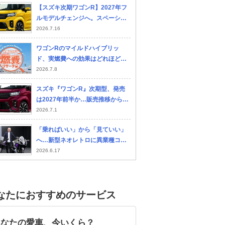
【スズキ次期ワゴンR】2027年フ
ルモデルチェンジへ。スペーシア
と決別し「脱・肥大化」で狙う名
2026.7.16
車復権
ワゴンRのマイルドハイブリッ
ド、実燃費への効果はどれほど？
新旧モデルを調べてみた
2026.7.8
スズキ『ワゴンR』次期型、発売
は2027年前半か…販売推移から見
えるフルモデルチェンジの方向性
2026.7.1
「乗ればいい」から「見ていい」
へ…新型ネオレトロに異業種コラ
ボ、二輪デザイントップが明かす
2026.6.17
スズキの“変化”と“進化”の理由
なたにおすすめのサービス
あなたの愛車、今いくら？