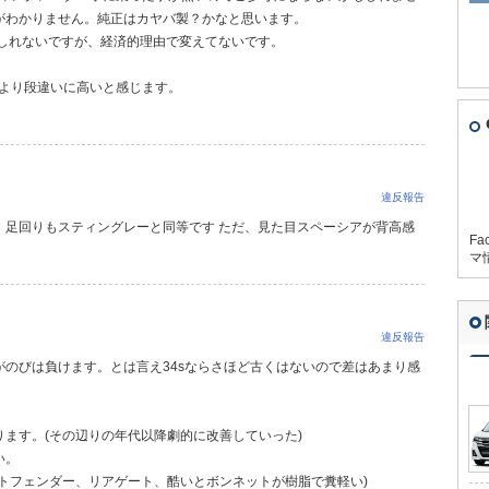
がわかりません。純正はカヤバ製？かなと思います。
もしれないですが、経済的理由で変えてないです。
Sより段違いに高いと感じます。
違反報告
、足回りもスティングレーと同等です ただ、見た目スペーシアが背高感
Fa
マ
違反報告
のびは負けます。とは言え34sならさほど古くはないので差はあまり感
ます。(その辺りの年代以降劇的に改善していった)
い。
トフェンダー、リアゲート、酷いとボンネットが樹脂で糞軽い)