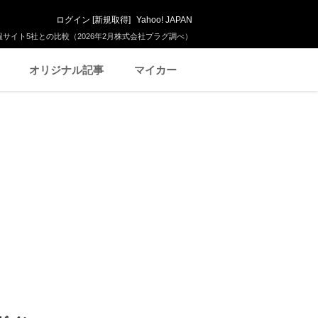
ログイン
[
新規取得
]
Yahoo! JAPAN
サイト5社との比較（2026年2月株式会社プラグ調べ）
オリジナル記事
マイカー