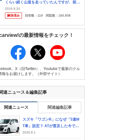
くらい続く山道を走っていたんですが、前を
やたらと遅いワゴンRが走っていました。制
2016.9.20
限速度が時速４０キロのところを３０キロく
解決済み
回答数：
119
閲覧数：
160,858
らいでトロトロ走っていました。 煽...
carview!の最新情報をチェック！
cebook、X（旧Twitter）、Youtubeで最新のクル
情報をお届けします。（外部サイト）
関連ニュース＆編集記事
関連ニュース
関連編集記事
スズキ「ワゴンR」になぜ「5速M
T車」設定？ ATが普及した今でも
MTモデルを残す意味とは
2026.8.1