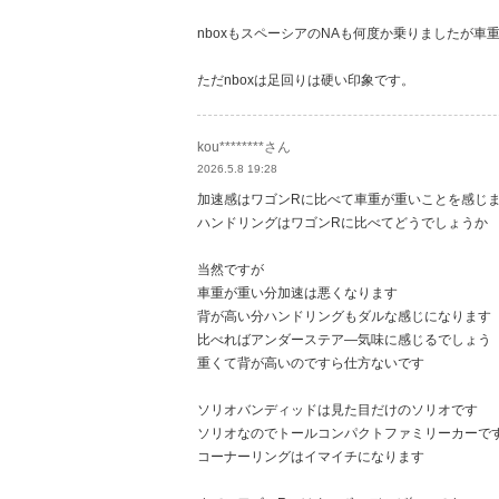
nboxもスペーシアのNAも何度か乗りましたが
ただnboxは足回りは硬い印象です。
kou********さん
2026.5.8 19:28
加速感はワゴンRに比べて車重が重いことを感じ
ハンドリングはワゴンRに比べてどうでしょうか
当然ですが
車重が重い分加速は悪くなります
背が高い分ハンドリングもダルな感じになります
比べればアンダーステア―気味に感じるでしょう
重くて背が高いのですら仕方ないです
ソリオバンディッドは見た目だけのソリオです
ソリオなのでトールコンパクトファミリーカーで
コーナーリングはイマイチになります