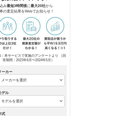
込み
最短3時間後
に
最大20社
から
車の査定結果をWebでお知らせ！
1：本サービスで実施のアンケートより （回
答期間：2023年6月〜2024年5月）
メーカー
モデル
年式