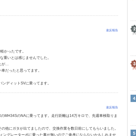
違反報告
も軽かったです。
んな重いとは感じませんでした。
たが…
い車だったと思ってます。
。
らバンディットSVに乗ってます。
違反報告
RのMH34SのNAに乗ってます。走行距離は14万キロで、先週車検取りま
その他にガタが出てましたので、交換作業を数日前にしてもらいました。
ティングレーターボに乗った事が無いのでご参考にならないかもしれませ