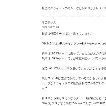
新型のスライドドアのムーヴとかマジかよレベル
非公開さん
2026.5.8 20:08
最近は軽四ターボばかり乗っています。
MH34SワゴンRステイングレーNAをモーター
前車はL902Sターボに乗っていましたがあの頃
現車はL575Aターボですが車重が重いしパワーを
家でLA150Sターボ車を使っていますがこちら
現行ワゴンRは繋ぎで販売しているのかもしれま
ムーブがスライドドアで販売されてフルモデルチ
ん？
普通車から乗り換えるならターボは必需だと思い
NAだと加速が悪く感じ踏み込んでしまうので燃