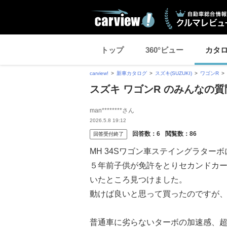
トップ
360°ビュー
カタ
carview!
新車カタログ
スズキ(SUZUKI)
ワゴンR
スズキ ワゴンR のみんなの質
man********さん
2026.5.8 19:12
回答数：
6
閲覧数：
86
回答受付終了
MH 34Sワゴン車ステイングラター
５年前子供が免許をとりセカンドカ
いたところ見つけました。
動けば良いと思って買ったのですが
普通車に劣らないターボの加速感、