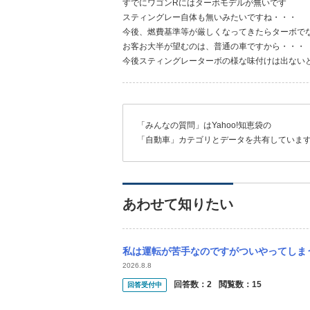
すでにワゴンRにはターボモデルが無いです
スティングレー自体も無いみたいですね・・・
今後、燃費基準等が厳しくなってきたらターボで
お客お大半が望むのは、普通の車ですから・・・
今後スティングレーターボの様な味付けは出ない
「みんなの質問」はYahoo!知恵袋の
「自動車」カテゴリとデータを共有していま
あわせて知りたい
私は運転が苦手なのですがついやってしまう悪い癖のようなものがあります。 後ろから車が
2026.8.8
回答数：
2
閲覧数：
15
回答受付中