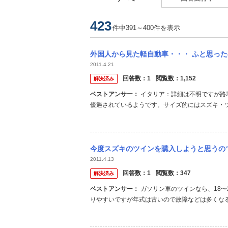
423
件中391～400件を表示
外国人から見た軽自動車・・・ ふと思ったのですが、外国人から見て日本の軽自動車規格っ
2011.4.21
回答数：
1
閲覧数：
1,152
解決済み
ベストアンサー：
イタリア：詳細は不明ですが路地の多い地域では500ccほどの3輪車や4輪車が活躍しており税制的にも
優遇されているようです。サイズ的にはスズキ・ツ
があるとのこと。 フランス：クワドリシクルとい
では5.4psまで、学科試験のみでは20psまでのクワ
今度スズキのツインを購入しようと思うのですが、この
2011.4.13
回答数：
1
閲覧数：
347
解決済み
ベストアンサー：
ガソリン車のツインなら、18〜20km/Lほどで、ハイブリッドで、28km/Lほどです。 小さい車なので乗
りやすいですが年式は古いので故障などは多くな
こともあると思います。