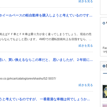
続きを見る
め、各サイズが小さいので、...
ているのですが、 一番最適な車種は何でしょうか？ 非力なローパワーエンジンのエンジンパワーを使いこなし、シフ...
らなんでもよしと思います。 4WDでの運転技術向上を目指すなら、ハ
でしょう。 リア駆動の運転技術向上の場合は、経費を考えないならマツ
続きを見る
Fa
クボディの二人乗り...
マ
したが、２年前に生産中止されたと・・・残念・ 今、乗っておられる方、 乗りごこち、良い点、教えて下さい。 中古、...
co.jp/ncar/catalog/urev/shashu/SZ-S037/
続きを見る
でしょうか？ 非力なローパワーエンジンのエンジンパワーを使いこなし、シフトチェンジとアクセルワークの技術...