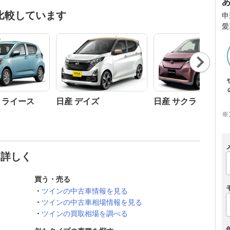
比較しています
申
愛
Nex
t
ミライース
日産 デイズ
日産 サクラ
※
と詳しく
買う・売る
ツインの中古車情報を見る
ツインの中古車相場情報を見る
ツインの買取相場を調べる