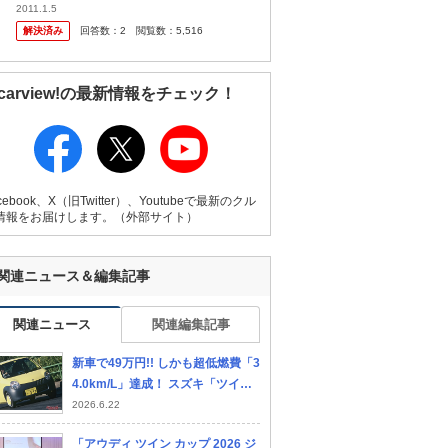
2011.1.5
解決済み
回答数：
2
閲覧数：
5,516
carview!の最新情報をチェック！
cebook、X（旧Twitter）、Youtubeで最新のクル
情報をお届けします。（外部サイト）
関連ニュース＆編集記事
関連ニュース
関連編集記事
新車で49万円!! しかも超低燃費「3
4.0km/L」達成！ スズキ「ツイ
ン」の挑戦と誤算
2026.6.22
「アウディ ツイン カップ 2026 ジ