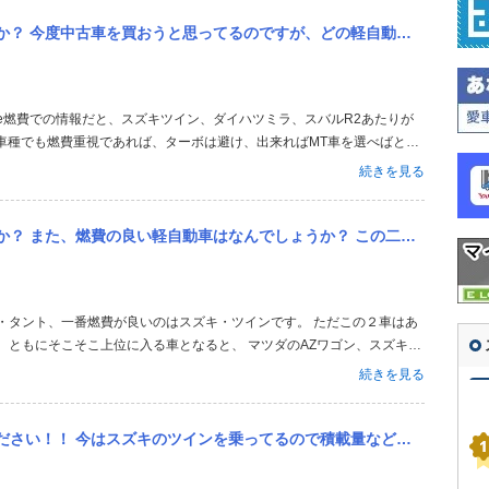
おうと思ってるのですが、どの軽自動車がいいですかね？ 燃費や、車種を教えて下さい。
かの車種でも燃費重視であれば、ターボは避け、出来ればMT車を選べばとて
代モデルのダイハツ ムーブ CVTで市街地で11Km/l程度でコンパクト
続きを見る
っていた同じく...
んでしょうか？ この二つを合わせた、総合的に良い軽自動車も教えてください。 よろしくお願いします！！
 ともにそこそこ上位に入る車となると、 マツダのAZワゴン、スズキの
ンとかは度外視しての話ですが。 http://www.b-ucar.com/zzz_
続きを見る
で積載量などは気にしません。 ツインでの運転に慣れてしまっているのでできる限り小回りが利くものを探しています。