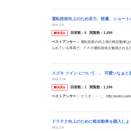
ただし、軽だとサスペンション・ストロークをはじ
運転技術向上のため非力、軽量、ショートホイールベースの軽自動車を購入しようと考え
2011.2.6
回答数：
6
閲覧数：
1,498
解決済み
ベストアンサー：
運転技術の向上用の軽自動車は例えばＦＦ車とＦＲ車は乗り方が全く違ってしまうでしょう。 現在の売
られている車両で、ＦＦの運転技術を勉強されるな
イパワーがないといけませんのでNAの軽では無理
ダのAZ-1(ターボです)（ミッドシップのプラスチッ
スズキ ツイン について、、 可愛いなぁと思い、買い換えるならこの車だと、 思いま
2011.1.29
回答数：
1
閲覧数：
1,396
解決済み
ベストアンサー：
どうぞ・・・。 http://autos.yahoo.
ドラテク向上のために軽自動車を購入しようと考えているのですが、 一番最適な車種は何
2011.2.6