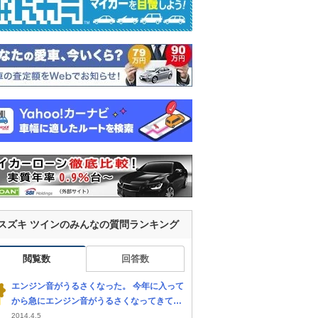
スズキ ツインのみんなの質問ランキング
閲覧数
回答数
エンジン音がうるさくなった。 今年に入って
から急にエンジン音がうるさくなってきて、
回転数によってはシフトレバーやアクセルペ
2014.4.5