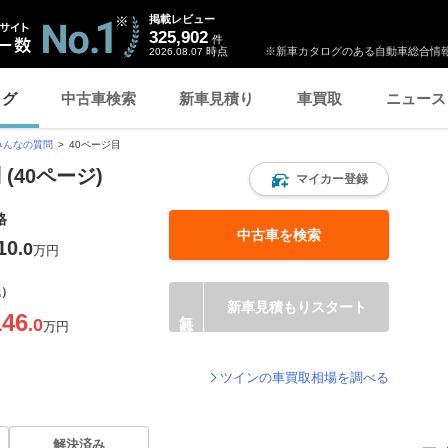
掲載レビュー
325,902
件
時点
※新車カタログのある自動車総合情報
2026.08.07
ログ
中古車検索
新車見積り
車買取
ニュース
みんなの質問
40ページ目
(40ページ)
マイカー登録
格
中古車を検索
10
.0
万円
込）
新車見積もりスタート
146
.0
万円
ツインの車買取相場を調べる
解決済み