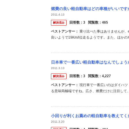
燃費の良い軽自動車はどの車種がいいですか？ 今度中古車を買
2011.4.13
回答数：
3
閲覧数：
465
解決済み
ベストアンサー：
乗り比べた事はありませんが、e燃費での情報だと、スズキツイン、ダイハツミラ、スバルR2あたりが
良いようで19Km/l位走るようです。また、ほ
も燃費が良いと思います。 ちなみにターボですと、先
カーと比べて優位性はありません。また、それまで乗
日本車で一番広い軽自動車はなんでしょうか？ また、燃費の良い軽自動車はな
2011.3.13
回答数：
3
閲覧数：
4,227
解決済み
ベストアンサー：
現行車で一番広いのはダイハツ・タント、一番燃費が良いのはスズキ・ツインです。 ただこの２車はあ
る意味両極端ですね。広さ、燃費だけに注目して、
ミラ、ムーヴなどでしょうか。 ただし、車両価格とかデザイ
kei01.htm
小回りが利くお薦めの軽自動車を教えてください！！ 今はスズキのツインを乗ってるの
2011.3.20