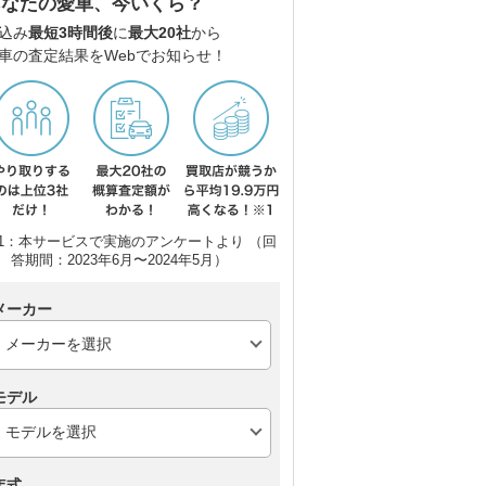
あなたの愛車、今いくら？
込み
最短3時間後
に
最大20社
から
車の査定結果をWebでお知らせ！
ダイハツ ムーヴキャン
ホンダ N-ONE
三菱
バス
1：本サービスで実施のアンケートより （回
答期間：2023年6月〜2024年5月）
メーカー
モデル
年式