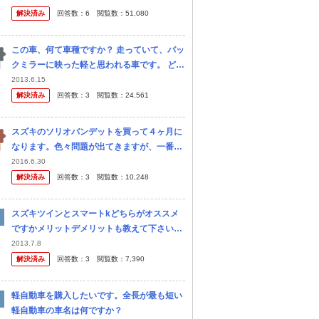
ダルまで振動が伝わってきます。 （アイドリ
解決済み
回答数：
6
閲覧数：
51,080
ングは問題なく静かです） エン...
この車、何て車種ですか？ 走っていて、バッ
クミラーに映った軽と思われる車です。 どの
自動車メーカーの、カーラインナップを見て
2013.6.15
も、 見つかりません。 特徴は丸いヘッドラ
解決済み
回答数：
3
閲覧数：
24,561
イトと、グリルと一体化した...
スズキのソリオバンデットを買って４ヶ月に
なります。色々問題が出てきますが、一番引
っかかるのが、燃費です。 エネチャージでリ
2016.6.30
ッター２７㎞が謳い文句ですが、片道２００
解決済み
回答数：
3
閲覧数：
10,248
ｋｍの中国道を２往復、平均スピー...
スズキツインとスマートkどちらがオススメ
ですかメリットデメリットも教えて下さい。
自分的にはツインが好きですがスマートも気
2013.7.8
になってしまいどちらがいいこれはやめた方
解決済み
回答数：
3
閲覧数：
7,390
がいいと言うことを教えて下さい！
軽自動車を購入したいです。全長が最も短い
軽自動車の車名は何ですか？