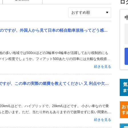
ロ
てどう感じてるんでしょうか？？ 他の国にはこの様に排気量とサイズが小さい車が区別されてるって言う国はないので...
イン程度でしょうか。フィアット500あたりの旧車には大幅な免税措置
う400cc以下の軽4車輪があり税制的に優遇されているとのこと。無免許
続きを見る
ドリシクルに...
車の実際の燃費を教えてください 又 利点や欠点を教えて頂ければ幸いです
ると思います。ただ、当たり外れもありますので故障せずに長い間乗れる
続きを見る