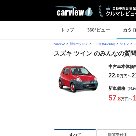
トップ
360°ビュー
カタ
carview!
新車カタログ
スズキ(SUZUKI)
ツイン
スズキ ツイン のみんなの質問 
中古車本体価
22
2
.0
万円
〜
新車価格
（税
57
.8
万円
〜
すべて
回答受付中