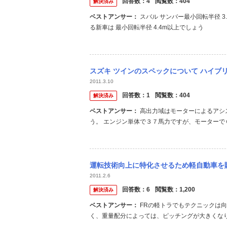
回答数：
4
閲覧数：
404
解決済み
ベストアンサー：
スバル サンバー最小回転半径 3.9m （４ナンバー） ダイハツ エッセ 最小回転半径 4.2m 現在販売してい
る新車は 最小回転半径 4.4m以上でしょう
スズキ ツインのスペックについて ハイブリッドとそうでない車種があるのですが、ハイ
2011.3.10
回答数：
1
閲覧数：
404
解決済み
ベストアンサー：
高出力域はモーターによるアシストがあるので最高出力を抑え、燃費に振ったセッティングなんでしょ
う。 エンジン単体で３７馬力ですが、モーターで
様も存在するＨＶ車も、ＨＶ車に限りエンジン出
運転技術向上に特化させるため軽自動車を購入しようと考えているのですが、 一番最適な
2011.2.6
回答数：
6
閲覧数：
1,200
解決済み
ベストアンサー：
FRの軽トラでもテクニックは向上しますよ。 軽く、ホイールベースの短い車両は、前後の挙動変化が速
く、重量配分によっては、ピッチングが大きくな
の長さはともかく）挙動が穏やかなので、より楽