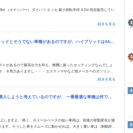
続きを見る
ブリッドは4ATでモーターアシストもあるのに37馬力です。 しかし、ハイブリッドじゃない車種は同じエンジンで3...
６．８馬力ありますし・・・ エスティマやなど他メーカーのガソリン仕
力は落とされています。
続きを見る
車種は何でしょうか？ 非力なローパワーエンジンのエンジンパワーを使いこなし、シフトチェンジとアクセルワーク...
ります。そうした車をスムーズに動かせれば、大きく重い車は（制動距離
に運転できます。なので、あなたの見方はおおむね正しいといえます。