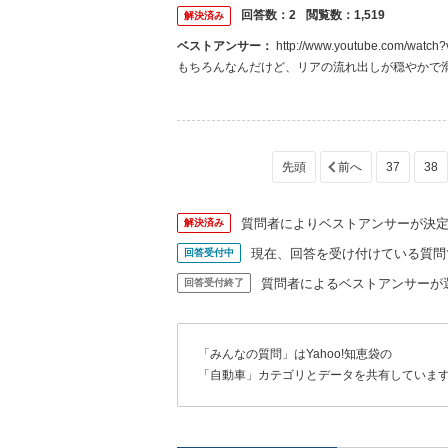
回答数：
2
閲覧数：
1,519
解決済み
ベストアンサー：
http://www.youtube.com/watch?v=YV0D9iGvIUg 足の良さで行くとスバルになるな。4輪独立懸架なのは
もちろんなんだけど、リアの流れ出しが穏やかで
リアが逃げてくれるので誰が乗っても面白い。私は
チャチで軽いんだけど、とにかく直線...
37
38
質問者によりベストアンサーが決
解決済み
現在、回答を受け付けている質問
回答受付中
質問者によるベストアンサーが
回答受付終了
「みんなの質問」はYahoo!知恵袋の
「自動車」カテゴリとデータを共有していま