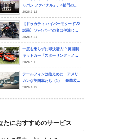
ャパン ファイナル」、4部門の日
本代表が決定…7月に世界大会予備
2026.6.12
予選へ
【ドゥカティ ハイパーモタードV2
試乗】“ハイパー”の名は伊達じゃ
ない！ ライダーを昂らせる新世代
2026.5.21
モタード…佐川健太郎
一度も乗らずに即決購入!? 英国製
キットカー「スターリング・ノヴ
ァ」を「モノタロウ」と「eBay」
2026.5.1
で部品調達して直す不思議な愛車
テールフィンは控えめに アメリ
生活
カンな英国車たち（1） 豪華装備
で訴えるフォード・ゾディアック
2026.4.19
とオースチンA105
なたにおすすめのサービス