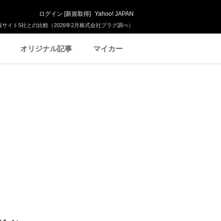
ログイン
[
新規取得
]
Yahoo! JAPAN
サイト5社との比較（2026年2月株式会社プラグ調べ）
オリジナル記事
マイカー