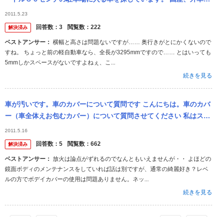
軽自動車、普通車… 際限なく探しています。 車に詳しい方！ 力を
2011.5.23
貸...
回答数：
3
閲覧数：
222
解決済み
ベストアンサー：
横幅と高さは問題ないですが…… 奥行きがとにかくないので
すね。 ちょっと前の軽自動車なら、全長が3295mmですので…… とはいっても
5mmしかスペースがないですよねぇ、こ...
続きを見る
車が汚いです。車のカバーについて質問です こんにちは。車のカバ
ー（車全体えお包むカバー）について質問させてください 私はスズ
キのツインに乗っているのですが 色が紺色の為か非常に汚れます。
2011.5.16
洗車...
回答数：
5
閲覧数：
662
解決済み
ベストアンサー：
放火は論点がずれるのでなんともいえませんが・・ よほどの
鏡面ボディのメンテナンスをしていれば話は別ですが、通常の綺麗好き？レベ
ルの方でボデイカバーの使用は問題ありません。ネッ...
続きを見る