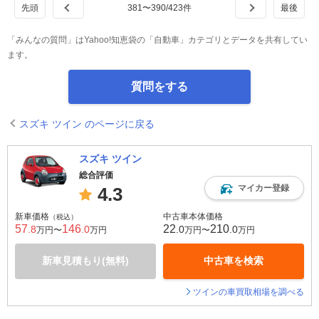
381
〜
390
/
423
件
「みんなの質問」はYahoo!知恵袋の「自動車」カテゴリとデータを共有してい
ます。
質問をする
スズキ ツイン のページに戻る
スズキ ツイン
総合評価
マイカー登録
4.3
新車価格
中古車本体価格
（税込）
57
146
22
210
.8
.0
.0
.0
万円〜
万円
万円〜
万円
新車見積もり(無料)
中古車を検索
ツインの車買取相場を調べる