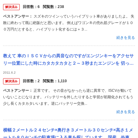
ブリッドがあ...
回答数：
6
閲覧数：
238
解決済み
ベストアンサー：
スズキのツインっていうハイブリット車がありましたよ。 失
敗に終わって既に絶版だと思います。 例えばワゴンＲの売れ筋グレードが１０
０万円だとすると、ハイブリット化するには＋３...
続きを見る
教えて 車のＩＳＣＶからの異音なのですがエンジンキーをアクセサ
リー位置にした時にカタカタカタと２～３秒またエンジンを 切った
時に１～２秒カタカタと音がでます。 ちなみにエンジン始動中のア
2011.6.2
イドリン...
回答数：
2
閲覧数：
1,110
解決済み
ベストアンサー：
正常です。 その音がなかったら逆に異常で、ISCVが動いて
いないことになります。 バッテリーを外したりすると学習が初期化されてもう
少し長くカタカタいいます。逆にバッテリー交換...
続きを見る
横幅２メートル２４センチ×奥行き３メートル３０センチ×高さ１メ
ートル８０センチの駐車場に入る車を探しています。 国産、外車、