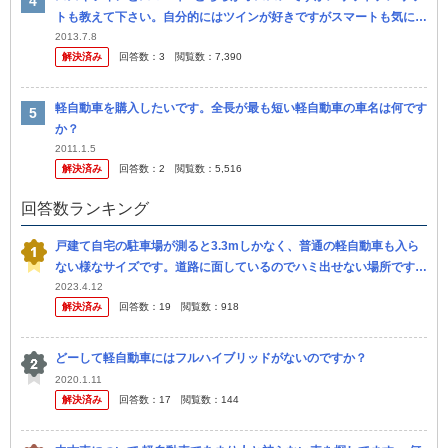
トも教えて下さい。自分的にはツインが好きですがスマートも気にな
ってしまいどちらがいいこれはやめた方 がいいと言うことを教えて
2013.7.8
解決済み
回答数：
3
閲覧数：
7,390
下さい！
軽自動車を購入したいです。全長が最も短い軽自動車の車名は何です
か？
2011.1.5
解決済み
回答数：
2
閲覧数：
5,516
回答数ランキング
戸建て自宅の駐車場が測ると3.3mしかなく、普通の軽自動車も入ら
ない様なサイズです。道路に面しているのでハミ出せない場所です。
幅は2.1mあります。 同居している母と妹は父がメインで止めていた
2023.4.12
解決済み
回答数：
19
閲覧数：
918
場...
どーして軽自動車にはフルハイブリッドがないのですか？
2020.1.11
解決済み
回答数：
17
閲覧数：
144