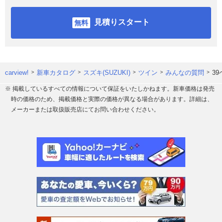
見積りスタート
carview!
新車カタログ
スズキ(SUZUKI)
ツイン
みんなの質問
3
※ 掲載しているすべての情報について保証をいたしかねます。新車価格は発売
時の価格のため、掲載価格と実際の価格が異なる場合があります。詳細は、
メーカーまたは取扱販売店にてお問い合わせください。