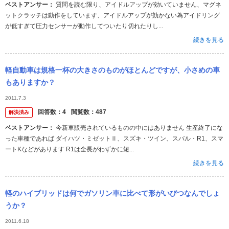
ベストアンサー：
質問を読む限り、アイドルアップが効いていません、マグネ
ットクラッチは動作をしています、アイドルアップが効かない為アイドリング
が低すぎて圧力センサーが動作してついたり切れたりし...
続きを見る
軽自動車は規格一杯の大きさのものがほとんどですが、小さめの車
もありますか？
2011.7.3
回答数：
4
閲覧数：
487
解決済み
ベストアンサー：
今新車販売されているものの中にはありません 生産終了にな
った車種であれば ダイハツ・ミゼットⅡ、スズキ・ツイン、スバル・R1、スマ
ートKなどがあります R1は全長がわずかに短...
続きを見る
軽のハイブリッドは何でガソリン車に比べて形がいびつなんでしょ
うか？
2011.6.18