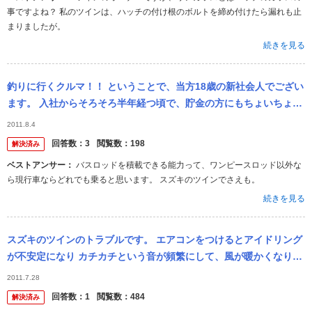
事ですよね？ 私のツインは、ハッチの付け根のボルトを締め付けたら漏れも止
まりましたが。
続きを見る
釣りに行くクルマ！！ ということで、当方18歳の新社会人でござい
ます。 入社からそろそろ半年経つ頃で、貯金の方にもちょいちょい
余裕が出てまいりました。 私は釣りをするのですが、釣り に行くに
2011.8.4
は...
回答数：
3
閲覧数：
198
解決済み
ベストアンサー：
バスロッドを積載できる能力って、ワンピースロッド以外な
ら現行車ならどれでも乗ると思います。 スズキのツインでさえも。
続きを見る
スズキのツインのトラブルです。 エアコンをつけるとアイドリング
が不安定になり カチカチという音が頻繁にして、風が暖かくなりま
す。 （エアコンをつけずに送風しているのと同じ温度の風がでま
2011.7.28
す） 風...
回答数：
1
閲覧数：
484
解決済み