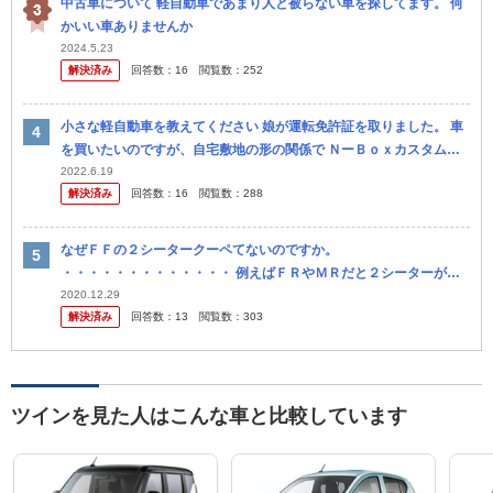
中古車について 軽自動車であまり人と被らない車を探してます。 何
かいい車ありませんか
2024.5.23
解決済み
回答数：
16
閲覧数：
252
小さな軽自動車を教えてください 娘が運転免許証を取りました。 車
を買いたいのですが、自宅敷地の形の関係で ＮーＢｏｘカスタム
（母が載ってます）より幅の小さいかわいい軽自動車が ほしいので
2022.6.19
解決済み
回答数：
16
閲覧数：
288
すがなに...
なぜＦＦの２シータークーペてないのですか。
・・・・・・・・・・・・・ 例えばＦＲやＭＲだと２シーターがあ
りますが。 なぜＦＦの２シーターのスポーツカーてないのですか。
2020.12.29
解決済み
回答数：
13
閲覧数：
303
・・・・・・・・・・・・・
ツインを見た人はこんな車と比較しています