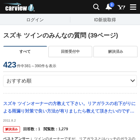
carview!
検索
通知
i
ログイン
ID新規取得
スズキ ツインのみんなの質問 (39ページ)
すべて
回答受付中
解決済み
423
件中381～390件を表示
スズキ ツインオーナーの方教えて下さい。リアガラスの右下がりに
よる雨漏り対策で良い方法が有りましたら教えて頂きたいのです
が。
2011.8.2
回答数：
1
閲覧数：
1,279
解決済み
ベストアンサー：
ツインのオーナーですが、リアガラスとはハッチのガラスの