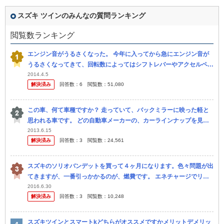
スズキ ツインのみんなの質問ランキング
閲覧数ランキング
エンジン音がうるさくなった。 今年に入ってから急にエンジン音が
うるさくなってきて、回転数によってはシフトレバーやアクセルペダ
ルまで振動が伝わってきます。 （アイドリングは問題なく静かで
2014.4.5
解決済み
回答数：
6
閲覧数：
51,080
す） エン...
この車、何て車種ですか？ 走っていて、バックミラーに映った軽と
思われる車です。 どの自動車メーカーの、カーラインナップを見て
も、 見つかりません。 特徴は丸いヘッドライトと、グリルと一体化
2013.6.15
解決済み
回答数：
3
閲覧数：
24,561
した...
スズキのソリオバンデットを買って４ヶ月になります。色々問題が出
てきますが、一番引っかかるのが、燃費です。 エネチャージでリッ
ター２７㎞が謳い文句ですが、片道２００ｋｍの中国道を２往復、平
2016.6.30
解決済み
回答数：
3
閲覧数：
10,248
均スピー...
スズキツインとスマートkどちらがオススメですかメリットデメリッ