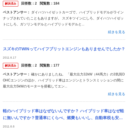
回答数：
2
閲覧数：
184
解決済み
ベストアンサー：
ダイハツハイゼットカーゴで、ハイブリッドモデルがライン
ナップされていたこともありますが。 スズキツインにしろ、ダイハツハイゼッ
トにしろ、ガソリンモデルとハイブリッドモデルと...
続きを見る
スズキのTWINってハイフブリットエンジンもありませんでしたか？
2011.6.17
回答数：
2
閲覧数：
177
解決済み
ベストアンサー：
確かにありましたね。 「最大出力32kW（44馬力）の3気筒D
OHCエンジンのほか、ハイブリッド車はエンジンとトランスミッションの間に
最大出力5kWのモーターを搭載してエン...
続きを見る
軽のハイブリッド車はなぜないんですか？ ハイブリッド車はなぜ軽
に無いんですか？普通車にくらべ、燃費もいいし、自動車税も安い
し、消費者から見たらいいこと尽くめなのに…。つまり、軽にハイ
2011.6.6